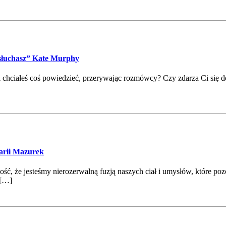
e słuchasz” Kate Murphy
i chciałeś coś powiedzieć, przerywając rozmówcy? Czy zdarza Ci się 
Marii Mazurek
ść, że jesteśmy nierozerwalną fuzją naszych ciał i umysłów, które po
 […]