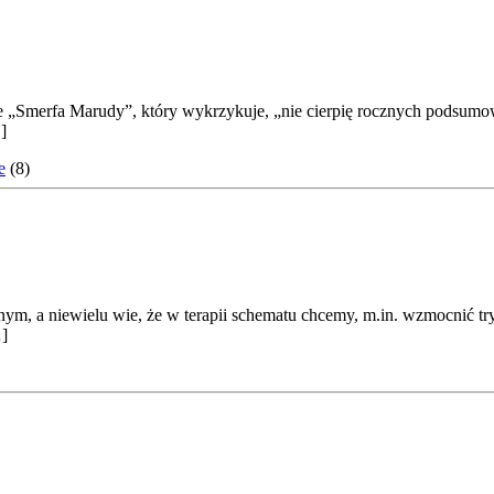
bie „Smerfa Marudy”, który wykrzykuje, „nie cierpię rocznych podsumow
]
e
(8)
ym, a niewielu wie, że w terapii schematu chcemy, m.in. wzmocnić try
…]