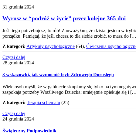
31 grudnia 2024
Wyrusz w “podróż w życie” przez kolejne 365 dni
Jeśli tego potrzebujesz, to rób! Zauważyłam, że dzisiaj jestem w try
porządku. Pamiętaj, że jeśli chcesz to dla siebie zrobić, to masz do […
Z kategori:
Artykuły psychologiczne
(64),
Ćwiczenia psychologiczn
Czytaj dalej
28 grudnia 2024
3 wskazówki, jak wzmocnić tryb Zdrowego Dorosłego
Wiele osób myśli, że w gabinecie skupiamy się tylko na tym negatywn
zaspokaja potrzeby Wrażliwego Dziecka; umiejętnie opiekuje się i [
Z kategori:
Terapia schematu
(25)
Czytaj dalej
24 grudnia 2024
Świąteczny Podpowiednik