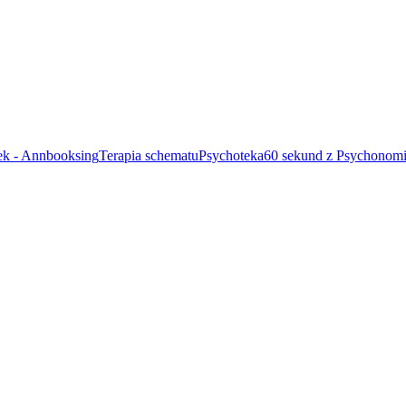
ek - Annbooksing
Terapia schematu
Psychoteka
60 sekund z Psychonom