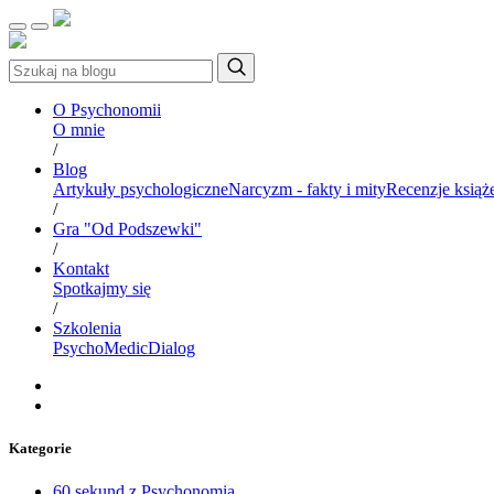
O Psychonomii
O mnie
/
Blog
Artykuły psychologiczne
Narcyzm - fakty i mity
Recenzje książ
/
Gra "Od Podszewki"
/
Kontakt
Spotkajmy się
/
Szkolenia
PsychoMedic
Dialog
Kategorie
60 sekund z Psychonomią