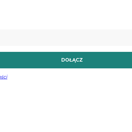
owe materiały wspierające twoją drogę terapeutyczną.
ści
, aby uzyskać więcej informacji.