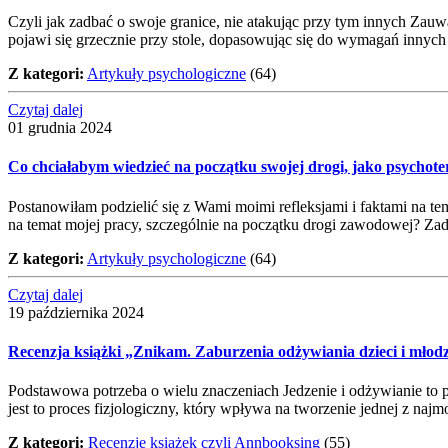
Czyli jak zadbać o swoje granice, nie atakując przy tym innych Zau
pojawi się grzecznie przy stole, dopasowując się do wymagań innych
Z kategori:
Artykuły psychologiczne
(64)
Czytaj dalej
01 grudnia 2024
Co chciałabym wiedzieć na początku swojej drogi, jako psychot
Postanowiłam podzielić się z Wami moimi refleksjami i faktami na te
na temat mojej pracy, szczególnie na początku drogi zawodowej? Za
Z kategori:
Artykuły psychologiczne
(64)
Czytaj dalej
19 października 2024
Recenzja książki „Znikam. Zaburzenia odżywiania dzieci i młod
Podstawowa potrzeba o wielu znaczeniach Jedzenie i odżywianie to 
jest to proces fizjologiczny, który wpływa na tworzenie jednej z naj
Z kategori:
Recenzje książek czyli Annbooksing
(55)