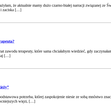
ważyłam, że aktualnie mamy dużo czarno-białej narracji związanej ze 
 i zaciska […]
erapeuta?
mat zawodu terapeuty, które sama chciałabym wiedzieć, gdy zaczynałam
daj […]
zieży”
podstawowa potrzeba, której zaspokojenie niesie ze sobą mnóstwo zna
mocniejszych więzi, […]