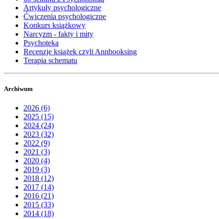
Artykuły psychologiczne
Ćwiczenia psychologiczne
Konkurs książkowy
Narcyzm - fakty i mity
Psychoteka
Recenzje książek czyli Annbooksing
Terapia schematu
Archiwum
2026 (6)
2025 (15)
2024 (24)
2023 (32)
2022 (9)
2021 (3)
2020 (4)
2019 (3)
2018 (12)
2017 (14)
2016 (21)
2015 (33)
2014 (18)