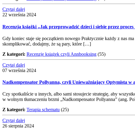
Czytaj dalej
22 września 2024
Recenzja książki „Jak przeprowadzić dzieci i siebie przez proces
Gdy koniec staje się początkiem nowego Praktycznie każdy z nas ma w s
skomplikować, dodajmy, że są pary, które […]
Z kategori:
Recenzje książek czyli Annbooksing
(55)
Czytaj dalej
07 września 2024
Nadkompensator Pollyanna, czyli Unieważniający Optymista w a
Czy spotkaliście u innych, albo sami stosujecie strategię, aby wszy
w wolnym tłumaczeniu brzmi „Nadkompensator Pollyanna” (ang. Po
Z kategori:
Terapia schematu
(25)
Czytaj dalej
26 sierpnia 2024