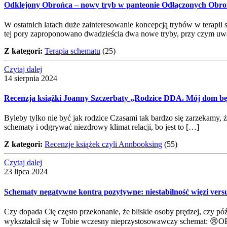
Odklejony Obrońca – nowy tryb w panteonie Odłączonych Obr
W ostatnich latach duże zainteresowanie koncepcją trybów w terapii s
tej pory zaproponowano dwadzieścia dwa nowe tryby, przy czym uwa
Z kategori:
Terapia schematu
(25)
Czytaj dalej
14 sierpnia 2024
Recenzja książki Joanny Szczerbaty „Rodzice DDA. Mój dom b
Byleby tylko nie być jak rodzice Czasami tak bardzo się zarzekamy, 
schematy i odgrywać niezdrowy klimat relacji, bo jest to […]
Z kategori:
Recenzje książek czyli Annbooksing
(55)
Czytaj dalej
23 lipca 2024
Schematy negatywne kontra pozytywne: niestabilność więzi versu
Czy dopada Cię często przekonanie, że bliskie osoby prędzej, czy późn
wykształcił się w Tobie wczesny nieprzystosowawczy schemat