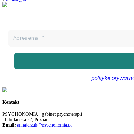
Nie przegap!
Bądź na bieżąco z projektem „W teatrze życia” i otrzymuj darm
Nie spamujemy! Przeczytaj naszą
politykę prywatno
Kontakt
PSYCHONOMIA - gabinet psychoterapii
ul. Inflancka 27, Poznań
Email:
annajerzak@psychonomia.pl