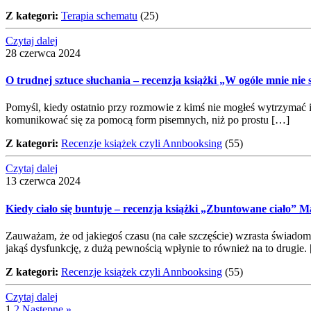
Z kategori:
Terapia schematu
(25)
Czytaj dalej
28 czerwca 2024
O trudnej sztuce słuchania – recenzja książki „W ogóle mnie ni
Pomyśl, kiedy ostatnio przy rozmowie z kimś nie mogłeś wytrzymać 
komunikować się za pomocą form pisemnych, niż po prostu […]
Z kategori:
Recenzje książek czyli Annbooksing
(55)
Czytaj dalej
13 czerwca 2024
Kiedy ciało się buntuje – recenzja książki „Zbuntowane ciało” 
Zauważam, że od jakiegoś czasu (na całe szczęście) wzrasta świadomo
jakąś dysfunkcję, z dużą pewnością wpłynie to również na to drugie.
Z kategori:
Recenzje książek czyli Annbooksing
(55)
Czytaj dalej
1
2
Następne »