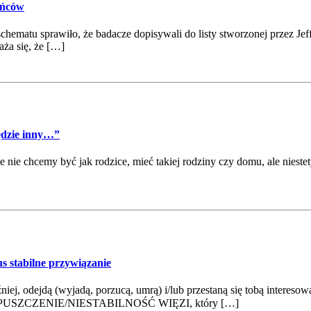
ońców
chematu sprawiło, że badacze dopisywali do listy stworzonej przez Jef
ża się, że […]
ędzie inny…”
że nie chcemy być jak rodzice, mieć takiej rodziny czy domu, ale nies
s stabilne przywiązanie
iej, odejdą (wyjadą, porzucą, umrą) i/lub przestaną się tobą interesowa
: 😢OPUSZCZENIE/NIESTABILNOŚĆ WIĘZI, który […]