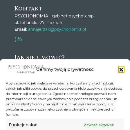
Kontakt
PSYCHONOMIA - gabinet psychoterapii
ul. Inflancka 27, Poznań
Email:
annajerzak@psychonomia.pl
Jak się umówić?
Wszystkie wizyty wymagają zapisów przez
Cenimy twoją prywatność
kalendarz na Znanym Lekarzu lub drogą mailową:
annajerzak@psychonomia.pl
Aby zapewnić jak najlepsze wrażenia, korzystamy z technologii,
Jak dojadę?
takich jak pliki cookie, do przechowywania i/lub uzyskiwania dostępu
do informacji o urządzeniu. Zgoda na te technologie pozwoli nam
przetwarzać dane, takie jak zachowanie podczas przeglądania lub
unikalne identyfikatory na tej stronie. Brak wyrażenia zgody lub
wycofanie zgody może niekorzystnie wpłynąć na niektóre cechy i
funkcje.
Funkcjonalne
Zawsze aktywne