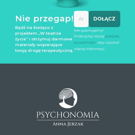
Nie przegap!
Bądź na bieżąco z
Nie spamujemy!
projektem „W teatrze
Przeczytaj naszą
politykę
życia” i otrzymuj darmowe
prywatności
, aby uzyskać
materiały wspierające
więcej informacji.
twoją drogę terapeutyczną.