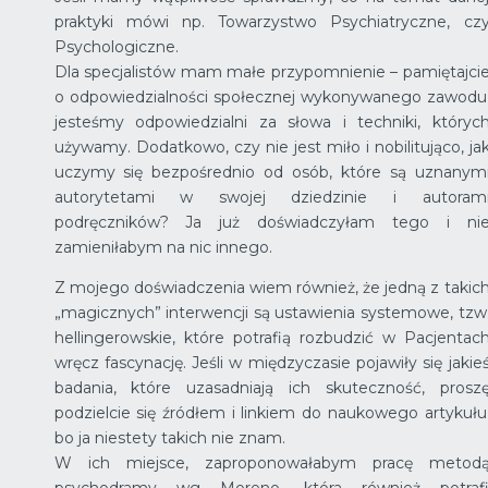
praktyki mówi np. Towarzystwo Psychiatryczne, cz
Psychologiczne.
Dla specjalistów mam małe przypomnienie – pamiętajci
o odpowiedzialności społecznej wykonywanego zawodu
jesteśmy odpowiedzialni za słowa i techniki, któryc
używamy. Dodatkowo, czy nie jest miło i nobilitująco, ja
uczymy się bezpośrednio od osób, które są uznanym
autorytetami w swojej dziedzinie i autoram
podręczników? Ja już doświadczyłam tego i ni
zamieniłabym na nic innego.
Z mojego doświadczenia wiem również, że jedną z takic
„magicznych” interwencji są ustawienia systemowe, tzw
hellingerowskie, które potrafią rozbudzić w Pacjentac
wręcz fascynację. Jeśli w międzyczasie pojawiły się jakie
badania, które uzasadniają ich skuteczność, prosz
podzielcie się źródłem i linkiem do naukowego artykułu
bo ja niestety takich nie znam.
W ich miejsce, zaproponowałabym pracę metod