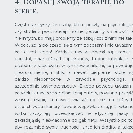
4. Dopasuj swoją terapię do
siebie.
Często się słyszy, że osoby, które poszły na psychologię
czy studia z psychoterapii, same „powinny się leczyć”, 
nie innych, bo mają problemy ze sobą i coś z nimi nie tak
Wiecie, że ja po części się z tym zgadzam i nie uważam
że to coś złego! Każdy z nas w czymś się urodził 
dorastał, miał różnych opiekunów, trudne interakcje 
osobami znaczącymi, w tym rówieśnikami, co powoduj
niezrozumienie, mętlik, a nawet cierpienie, które s
bardzo niepomocne w zawodzie psychologa, 
szczególnie psychoterapeuty. Z tego powodu uważam
że wielu z nas, szczególnie terapeutów, powinno przejś
własną terapię, a nawet wracać do niej na różnyc
etapach życia i kariery zawodowej, zwłaszcza, jeśli własn
wątki zaczynają przeszkadzać w etycznej pracy 
zakradają się nieświadomie do gabinetu. Wszystko po to
aby rozumieć swoje trudności, znać ich źródło, a takż