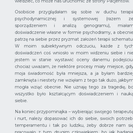
wiedzieć, co może nas uruchomić ze strony Pacjentów.
Osobiście przyglądałam się sobie w duchu terapi
psychodynamicznej i systemowej (razem z
sporządzeniem i analizą genogramu), miała
doświadczenie własne w formie psychodramy, a obecni
patrzę na siebie przez pryzmat założeń terapii schematu
W moim subiektywnym odczuciu, każde z tyc
doświadczeń coś wniosło w moim widzeniu siebie i ni
jestem w stanie wystawić oceny danemu podejściu
chociaż uważam, że niektóre procesy miały miejsce, gd
moja świadomość była mniejsza, a ja byłam bardzie
zamknięta i niestety nie wzięłam z tego tak dużo, jakby
mogła wziąć obecnie. Nie uznaję tego za tragedię, b
wszystko było kształcącym doświadczeniem i nauk
siebie.
Na koniec przypominajka – wybierając swojego terapeut
i nurt, należy dopasować ich do siebie, swoich potrzeb
temperamentu i tak po ludzku, żeby dobrze nam si
pracowało z tym drugim człowiekiem, bo jak badani