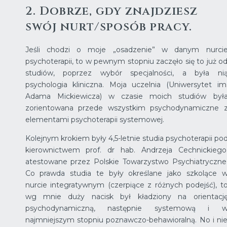
2. Dobrze, gdy znajdziesz
swój nurt/sposób pracy.
Jeśli chodzi o moje „osadzenie” w danym nurci
psychoterapii, to w pewnym stopniu zaczęło się to już o
studiów, poprzez wybór specjalności, a była ni
psychologia kliniczna. Moja uczelnia (Uniwersytet im
Adama Mickiewicza) w czasie moich studiów był
zorientowana przede wszystkim psychodynamiczne 
elementami psychoterapii systemowej.
Kolejnym krokiem były 4,5-letnie studia psychoterapii po
kierownictwem prof. dr hab. Andrzeja Cechnickiego
atestowane przez Polskie Towarzystwo Psychiatryczne
Co prawda studia te były określane jako szkolące 
nurcie integratywnym (czerpiące z różnych podejść), t
wg mnie duży nacisk był kładziony na orientacj
psychodynamiczną, następnie systemową i 
najmniejszym stopniu poznawczo-behawioralną. No i ni