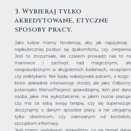
3. Wybieraj tylko
akredytowane, etyczne
sposoby pracy.
Jako ludzie mamy tendencję, aby jak najszybciej 
najskuteczniej pozbyć się dyskomfortu, czy cierpienia
Jest to zrozumiałe, ale czasem prowadzi nas to n
manowce i zachwyt nad magicznymi, al
niesprawdzonymi w długoletnich badaniach, receptami
czy praktykami. Nie będę wskazywała palcem, o kogo 
które dokładnie interwencje chodzi, ale jako Odbiorcy
potencjalni Klienci/Pacjenci sprawdzajmy, kim jest dan
osoba, jakie ma wykształcenie, w jakim nurcie pracuje
czy ma za sobą swoją terapię, czy się superwizuje
doczytajmy o danym sposobie pracy, a nie ulegajm
tylko obietnicom, czy oderwanym od kontekst
szczątkom informacji.
Jeśli mamy wątpliwość sprawdźmy, co na temat dane