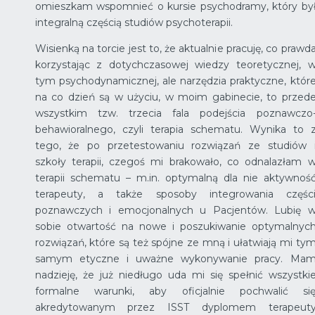
omieszkam wspomnieć o kursie psychodramy, który by
integralną częścią studiów psychoterapii.
Wisienką na torcie jest to, że aktualnie pracuję, co prawd
korzystając z dotychczasowej wiedzy teoretycznej, 
tym psychodynamicznej, ale narzędzia praktyczne, któr
na co dzień są w użyciu, w moim gabinecie, to przed
wszystkim tzw. trzecia fala podejścia poznawczo
behawioralnego, czyli terapia schematu. Wynika to 
tego, że po przetestowaniu rozwiązań ze studiów 
szkoły terapii, czegoś mi brakowało, co odnalazłam 
terapii schematu – m.in. optymalną dla nie aktywnoś
terapeuty, a także sposoby integrowania częśc
poznawczych i emocjonalnych u Pacjentów. Lubię 
sobie otwartość na nowe i poszukiwanie optymalnyc
rozwiązań, które są też spójne ze mną i ułatwiają mi ty
samym etyczne i uważne wykonywanie pracy. Ma
nadzieję, że już niedługo uda mi się spełnić wszystki
formalne warunki, aby oficjalnie pochwalić si
akredytowanym przez ISST dyplomem terapeut