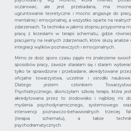
psychodramy wg Moreno, która również potraf
oczarować, ale jest przebadana, ma mocn
ugruntowanie teoretyczne i mocno angażuje do prac
mentalnej i emocjonalnej, a wszystko oparte na realnyc
zdarzeniach. Ta technika w jakimś stopniu przypomina m
pracę z krzesłami w terapii schematu, gdzie równie
pracujemy na realnych zdarzeniach, które służą analizie 
integracji wątków poznawczych i emocjonalnych.
Mimo że dość sporo czasu zajęło mi znalezienie swoic
sposobów pracy, zawsze starałam się i staram wybiera
tylko te sprawdzone i przebadane, akredytowane prze
oficjalne towarzystwa, uczelnie i ośrodki naukowe
Dlatego jestem członkiem Towarzystw
Psychiatrycznego, skończyłam szkołę terapii, która jes
akredytowana przez to środowisko i najbliżej mi d
myślenia psychodynamicznego, systemowego ora
interwencji poznawczo-behawioralnych trzeciej fal
(terapia schematu), a także techni
psychodramatycznych.