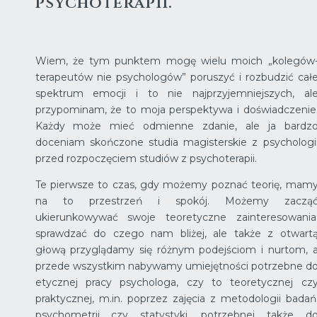
psychoterapii.
Wiem, że tym punktem mogę wielu moich „kolegów
terapeutów nie psychologów” poruszyć i rozbudzić cał
spektrum emocji i to nie najprzyjemniejszych, al
przypominam, że to moja perspektywa i doświadczenie
Każdy może mieć odmienne zdanie, ale ja bardz
doceniam skończone studia magisterskie z psychologi
przed rozpoczęciem studiów z psychoterapii.
Te pierwsze to czas, gdy możemy poznać teorię, mam
na to przestrzeń i spokój. Możemy zaczą
ukierunkowywać swoje teoretyczne zainteresowania
sprawdzać do czego nam bliżej, ale także z otwart
głową przyglądamy się różnym podejściom i nurtom, 
przede wszystkim nabywamy umiejętności potrzebne d
etycznej pracy psychologa, czy to teoretycznej cz
praktycznej, m.in. poprzez zajęcia z metodologii badań
psychometrii czy statystyki, potrzebnej także d