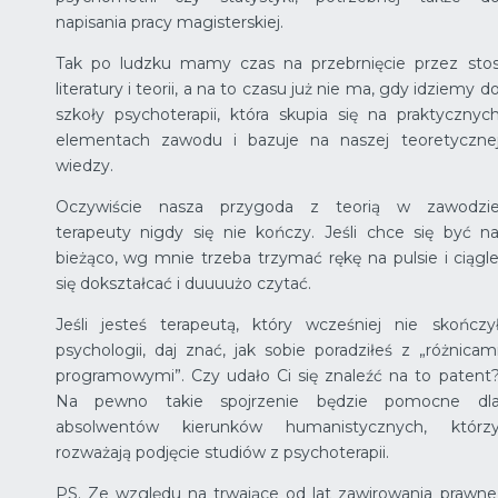
napisania pracy magisterskiej.
Tak po ludzku mamy czas na przebrnięcie przez sto
literatury i teorii, a na to czasu już nie ma, gdy idziemy d
szkoły psychoterapii, która skupia się na praktycznyc
elementach zawodu i bazuje na naszej teoretyczne
wiedzy.
Oczywiście nasza przygoda z teorią w zawodzi
terapeuty nigdy się nie kończy. Jeśli chce się być n
bieżąco, wg mnie trzeba trzymać rękę na pulsie i ciągl
się dokształcać i duuuużo czytać.
Jeśli jesteś terapeutą, który wcześniej nie skończy
psychologii, daj znać, jak sobie poradziłeś z „różnicam
programowymi”. Czy udało Ci się znaleźć na to patent
Na pewno takie spojrzenie będzie pomocne dl
absolwentów kierunków humanistycznych, którz
rozważają podjęcie studiów z psychoterapii.
PS. Ze względu na trwające od lat zawirowania prawne