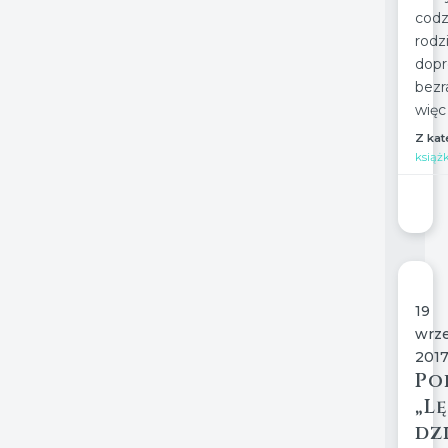
codz
rodz
dop
bezr
więc 
Z kat
książ
19
wrze
201
Po
„L
dz