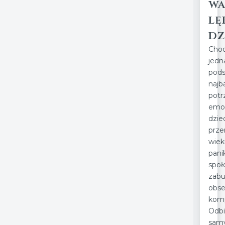
wa
lę
dz
Cho
j
pod
najb
potr
emoc
dzi
prze
wie
pa
spo
zabu
obse
komp
Odb
sam