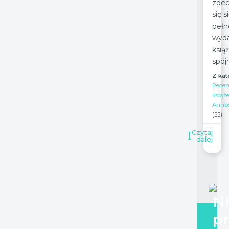
zdec
się 
pełn
wyda
książ
spójr
Z kat
Recen
książe
Annbo
(55)
Czytaj
dalej
N
p