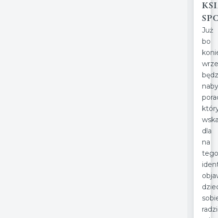
ks
sp
Już 
bo
koni
wrze
będz
nab
pora
któr
wsk
dla 
na
teg
iden
obja
dziec
sob
radz