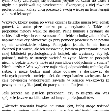
tych, którzy zadręczają się troskami jedynie od czasu do czasu i
nigdy nie poddawali się psychoterapii. Skorzystają z niej również
profesjonaliści, którzy chcą poszerzyć swoją wiedzę na temat terapii
zaburzeń lękowych.
Wszyscy, którzy sięgną po wyżej opisaną książkę muszą być jednak
gotowi, że autor pisze bardzo po „amerykańsku”. Takie też
proponuje metody walki ze stresem. Pełne humoru i dystansu do
siebie. Jeśli więc chcecie zastosować u siebie technikę „tic-tac’ów”,
napisać haiku czy ośmieszać lęk przy pomocy piosenek to na pewno
się nie zawiedziecie lekturą. Pamiętajcie jednak, że nie forma
ćwiczeń jest ważna, ale ich stosowanie, bowiem przeczytanie nawet
całej biblioteki psychologicznych książek nie wystarczy aby lęk
pokonać, należy te strategie wcielać w życie. Może na początek
niech to będzie tylko (a może aż) prawidłowe oddychanie brzuszne?
Niech każdy z Was wybierze najbardziej odpowiednią technikę dla
siebie, a może będzie miał także odwagę ją dostosować do
własnych potrzeb i umiejętności, do czego bardzo zachęcam. Ja z
całą pewnością wykorzystam zawarte w książce wskazówki (z
pewnymi modyfikacjami) do pracy z moimi Pacjentami.
Jeśli jeszcze nie jesteście przekonani, czy to książka dla Was
spójrzcie jeszcze na kilka słów od innych profesjonalistów.
„Wreszcie powstała książka na temat lęku, którą mogę polecać
moim pacjentom, mając pewność, że dzięki niej lepiej zrozumieją