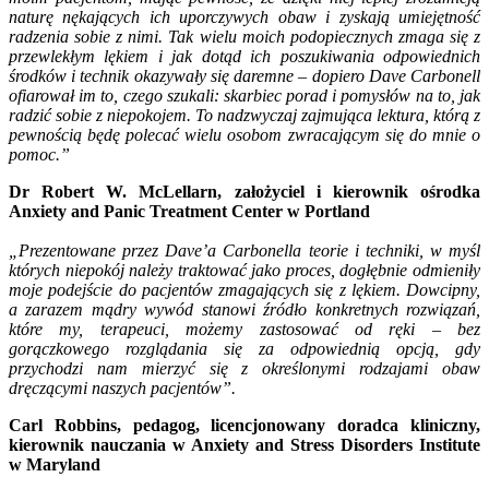
naturę nękających ich uporczywych obaw i zyskają umiejętność
radzenia sobie z nimi. Tak wielu moich podopiecznych zmaga się z
przewlekłym lękiem i jak dotąd ich poszukiwania odpowiednich
środków i technik okazywały się daremne – dopiero Dave Carbonell
ofiarował im to, czego szukali: skarbiec porad i pomysłów na to, jak
radzić sobie z niepokojem. To nadzwyczaj zajmująca lektura, którą z
pewnością będę polecać wielu osobom zwracającym się do mnie o
pomoc.”
Dr Robert W. McLellarn, założyciel i kierownik ośrodka
Anxiety and Panic Treatment Center w Portland
„Prezentowane przez Dave’a Carbonella teorie i techniki, w myśl
których niepokój należy traktować jako proces, dogłębnie odmieniły
moje podejście do pacjentów zmagających się z lękiem. Dowcipny,
a zarazem mądry wywód stanowi źródło konkretnych rozwiązań,
które my, terapeuci, możemy zastosować od ręki – bez
gorączkowego rozglądania się za odpowiednią opcją, gdy
przychodzi nam mierzyć się z określonymi rodzajami obaw
dręczącymi naszych pacjentów”.
Carl Robbins, pedagog, licencjonowany doradca kliniczny,
kierownik nauczania w Anxiety and Stress Disorders Institute
w Maryland