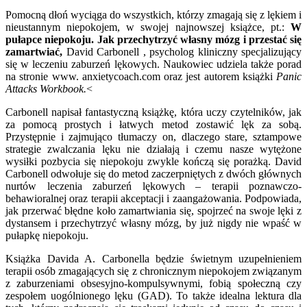
Pomocną dłoń wyciąga do wszystkich, którzy zmagają się z lękiem i
nieustannym niepokojem, w swojej najnowszej książce, pt.:
W
pułapce niepokoju. Jak przechytrzyć własny mózg i przestać się
zamartwiać,
David Carbonell , psycholog kliniczny specjalizujący
się w leczeniu zaburzeń lękowych. Naukowiec udziela także porad
na stronie www. anxietycoach.com oraz jest autorem książki
Panic
Attacks Workbook.
<
Carbonell napisał fantastyczną książkę, która uczy czytelników, jak
za pomocą prostych i łatwych metod zostawić lęk za sobą.
Przystępnie i zajmująco tłumaczy on, dlaczego stare, sztampowe
strategie zwalczania lęku nie działają i czemu nasze wytężone
wysiłki pozbycia się niepokoju zwykle kończą się porażką. David
Carbonell odwołuje się do metod zaczerpniętych z dwóch głównych
nurtów leczenia zaburzeń lękowych – terapii poznawczo-
behawioralnej oraz terapii akceptacji i zaangażowania. Podpowiada,
jak przerwać błędne koło zamartwiania się, spojrzeć na swoje lęki z
dystansem i przechytrzyć własny mózg, by już nigdy nie wpaść w
pułapkę niepokoju.
Książka Davida A. Carbonella będzie świetnym uzupełnieniem
terapii osób zmagających się z chronicznym niepokojem związanym
z zaburzeniami obsesyjno-kompulsywnymi, fobią społeczną czy
zespołem uogólnionego lęku (GAD). To także idealna lektura dla