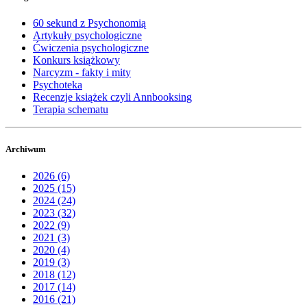
60 sekund z Psychonomią
Artykuły psychologiczne
Ćwiczenia psychologiczne
Konkurs książkowy
Narcyzm - fakty i mity
Psychoteka
Recenzje książek czyli Annbooksing
Terapia schematu
Archiwum
2026 (6)
2025 (15)
2024 (24)
2023 (32)
2022 (9)
2021 (3)
2020 (4)
2019 (3)
2018 (12)
2017 (14)
2016 (21)