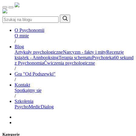
O Psychonomii
O mnie
/
Blog
Artykuły psychologiczne
Narcyzm - fakty i mity
Recenzje
książek - Annbooksing
Terapia schematu
Psychoteka
60 sekund
z Psychonomią
Ćwiczenia psychologiczne
/
Gra "Od Podszewki"
/
Kontakt
Spotkajmy się
/
Szkolenia
PsychoMedic
Dialog
Kategorie