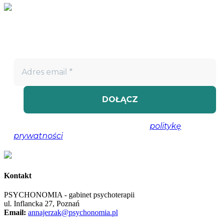
Nie przegap!
Bądź na bieżąco z projektem „W teatrze życia” i otrzymuj
darmowe materiały wspierające twoją drogę terapeutyczną.
Nie spamujemy! Przeczytaj naszą
politykę
prywatności
, aby uzyskać więcej informacji.
Kontakt
PSYCHONOMIA - gabinet psychoterapii
ul. Inflancka 27, Poznań
Email:
annajerzak@psychonomia.pl