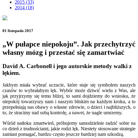
2015 (33)
2014 (18)
01 listopada 2017
„W pułapce niepokoju”. Jak przechytrzyć
własny mózg i przestać się zamartwiać
David A. Carbonell i jego autorskie metody walki z
lękiem.
Jakbym miała wybrać uczucie, które staje się symbolem naszych
czasów to wybrałabym lęk. Wybór może dziwić wielu z Was, ale
jak przyjrzymy się temu bliżej, to sami dojdziemy do wniosku, że
niepokój towarzyszy nam i naszym bliskim na każdym kroku, a to
przepełniają nas obawy o własne zdrowie, o dzieci i najbliższych, o
to, że stracimy nad sobą kontrolę, a nawet, że nagle umrzemy.
Wśród natłoku zmartwień, próbujemy samodzielnie radzić sobie na
co dzień z trudnościami, jakie rodzi lęk. Niestety stosowane strategie
zamiast pomagać, bardzo często jeszcze bardziej nam szkodzą.