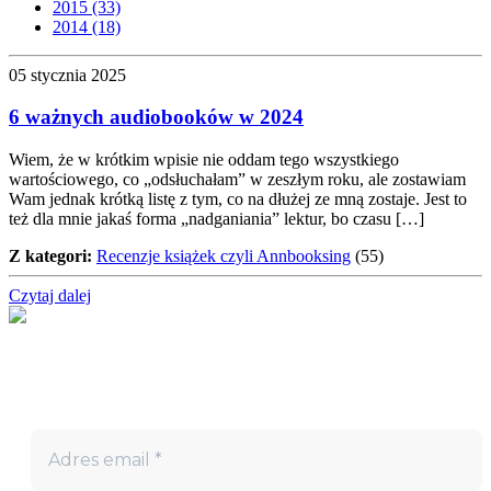
2015 (33)
2014 (18)
05 stycznia 2025
6 ważnych audiobooków w 2024
Wiem, że w krótkim wpisie nie oddam tego wszystkiego
wartościowego, co „odsłuchałam” w zeszłym roku, ale zostawiam
Wam jednak krótką listę z tym, co na dłużej ze mną zostaje. Jest to
też dla mnie jakaś forma „nadganiania” lektur, bo czasu […]
Z kategori:
Recenzje książek czyli Annbooksing
(55)
Czytaj dalej
Nie przegap!
Bądź na bieżąco z projektem „W teatrze życia” i otrzymuj
darmowe materiały wspierające twoją drogę terapeutyczną.