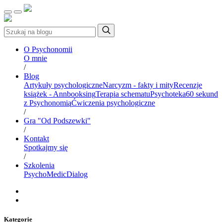
O Psychonomii
O mnie
/
Blog
Artykuły psychologiczne
Narcyzm - fakty i mity
Recenzje
książek - Annbooksing
Terapia schematu
Psychoteka
60 sekund
z Psychonomią
Ćwiczenia psychologiczne
/
Gra "Od Podszewki"
/
Kontakt
Spotkajmy się
/
Szkolenia
PsychoMedic
Dialog
Kategorie