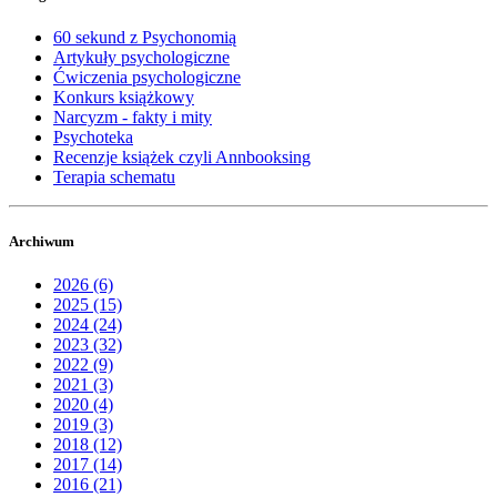
60 sekund z Psychonomią
Artykuły psychologiczne
Ćwiczenia psychologiczne
Konkurs książkowy
Narcyzm - fakty i mity
Psychoteka
Recenzje książek czyli Annbooksing
Terapia schematu
Archiwum
2026 (6)
2025 (15)
2024 (24)
2023 (32)
2022 (9)
2021 (3)
2020 (4)
2019 (3)
2018 (12)
2017 (14)
2016 (21)