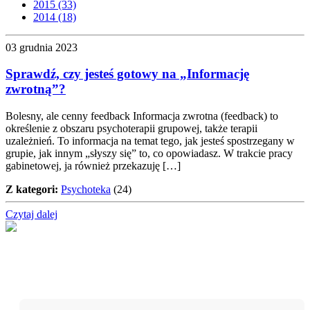
2015 (33)
2014 (18)
03 grudnia 2023
Sprawdź, czy jesteś gotowy na „Informację
zwrotną”?
Bolesny, ale cenny feedback Informacja zwrotna (feedback) to
określenie z obszaru psychoterapii grupowej, także terapii
uzależnień. To informacja na temat tego, jak jesteś spostrzegany w
grupie, jak innym „słyszy się” to, co opowiadasz. W trakcie pracy
gabinetowej, ja również przekazuję […]
Z kategori:
Psychoteka
(24)
Czytaj dalej
Nie przegap!
Bądź na bieżąco z projektem „W teatrze życia” i otrzymuj
darmowe materiały wspierające twoją drogę terapeutyczną.