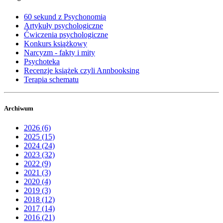
60 sekund z Psychonomią
Artykuły psychologiczne
Ćwiczenia psychologiczne
Konkurs książkowy
Narcyzm - fakty i mity
Psychoteka
Recenzje książek czyli Annbooksing
Terapia schematu
Archiwum
2026 (6)
2025 (15)
2024 (24)
2023 (32)
2022 (9)
2021 (3)
2020 (4)
2019 (3)
2018 (12)
2017 (14)
2016 (21)