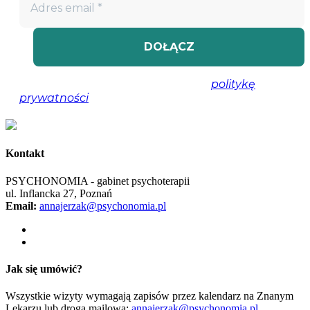
Nie spamujemy! Przeczytaj naszą
politykę
prywatności
, aby uzyskać więcej informacji.
Kontakt
PSYCHONOMIA - gabinet psychoterapii
ul. Inflancka 27, Poznań
Email:
annajerzak@psychonomia.pl
Jak się umówić?
Wszystkie wizyty wymagają zapisów przez kalendarz na Znanym
Lekarzu lub drogą mailową:
annajerzak@psychonomia.pl