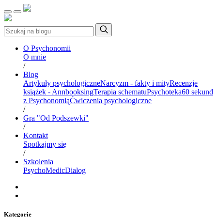
O Psychonomii
O mnie
/
Blog
Artykuły psychologiczne
Narcyzm - fakty i mity
Recenzje
książek - Annbooksing
Terapia schematu
Psychoteka
60 sekund
z Psychonomią
Ćwiczenia psychologiczne
/
Gra "Od Podszewki"
/
Kontakt
Spotkajmy się
/
Szkolenia
PsychoMedic
Dialog
Kategorie