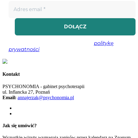
Nie spamujemy! Przeczytaj naszą
politykę
prywatności
, aby uzyskać więcej informacji.
Kontakt
PSYCHONOMIA - gabinet psychoterapii
ul. Inflancka 27, Poznań
Email:
annajerzak@psychonomia.pl
Jak się umówić?
Wszystkie wizyty wymagają zapisów przez kalendarz na Znanym