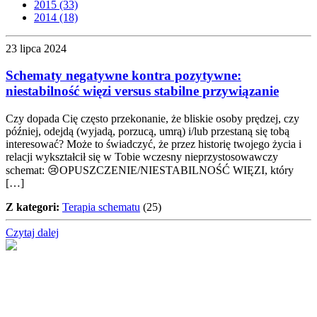
2015 (33)
2014 (18)
23 lipca 2024
Schematy negatywne kontra pozytywne:
niestabilność więzi versus stabilne przywiązanie
Czy dopada Cię często przekonanie, że bliskie osoby prędzej, czy
później, odejdą (wyjadą, porzucą, umrą) i/lub przestaną się tobą
interesować? Może to świadczyć, że przez historię twojego życia i
relacji wykształcił się w Tobie wczesny nieprzystosowawczy
schemat: 😢OPUSZCZENIE/NIESTABILNOŚĆ WIĘZI, który
[…]
Z kategori:
Terapia schematu
(25)
Czytaj dalej
Nie przegap!
Bądź na bieżąco z projektem „W teatrze życia” i otrzymuj
darmowe materiały wspierające twoją drogę terapeutyczną.