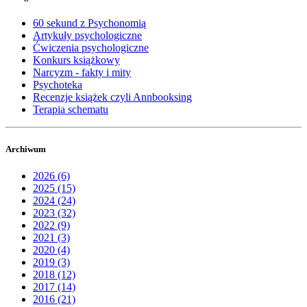
60 sekund z Psychonomią
Artykuły psychologiczne
Ćwiczenia psychologiczne
Konkurs książkowy
Narcyzm - fakty i mity
Psychoteka
Recenzje książek czyli Annbooksing
Terapia schematu
Archiwum
2026 (6)
2025 (15)
2024 (24)
2023 (32)
2022 (9)
2021 (3)
2020 (4)
2019 (3)
2018 (12)
2017 (14)
2016 (21)