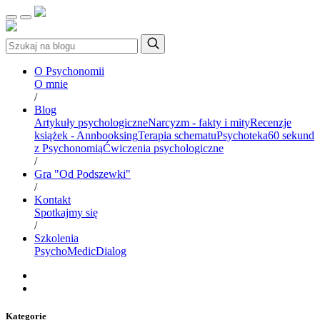
O Psychonomii
O mnie
/
Blog
Artykuły psychologiczne
Narcyzm - fakty i mity
Recenzje
książek - Annbooksing
Terapia schematu
Psychoteka
60 sekund
z Psychonomią
Ćwiczenia psychologiczne
/
Gra "Od Podszewki"
/
Kontakt
Spotkajmy się
/
Szkolenia
PsychoMedic
Dialog
Kategorie