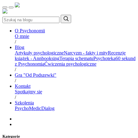
O Psychonomii
O mnie
/
Blog
Artykuły psychologiczne
Narcyzm - fakty i mity
Recenzje
książek - Annbooksing
Terapia schematu
Psychoteka
60 sekund
z Psychonomią
Ćwiczenia psychologiczne
/
Gra "Od Podszewki"
/
Kontakt
Spotkajmy się
/
Szkolenia
PsychoMedic
Dialog
Kategorie