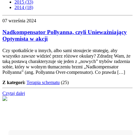
2015 (33)
2014 (18)
07 września 2024
Nadkompensator Pollyanna, czyli Unieważniający
Optymista w akcji
Czy spotkaliście u innych, albo sami stosujecie strategię, aby
wszystko zawsze widzieć przez różowe okulary? Zdradzę Wam, że
taką postawą charakteryzuje się jeden z „nowych” trybów radzenia
sobie, który w wolnym tłumaczeniu brzmi „Nadkompensator
Pollyanna” (ang. Pollyanna Over-compensator). Co prawda […]
Z kategori:
Terapia schematu
(25)
Czytaj dalej
Nie przegap!
Bądź na bieżąco z projektem „W teatrze życia” i otrzymuj
darmowe materiały wspierające twoją drogę terapeutyczną.