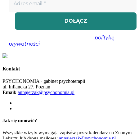
Nie spamujemy! Przeczytaj naszą
politykę
prywatności
, aby uzyskać więcej informacji.
Kontakt
PSYCHONOMIA - gabinet psychoterapii
ul. Inflancka 27, Poznań
Email:
annajerzak@psychonomia.pl
Jak się umówić?
Wszystkie wizyty wymagają zapisów przez kalendarz na Znanym
Lekarzu lub drogą mailową:
annajerzak@psychonomia.pl