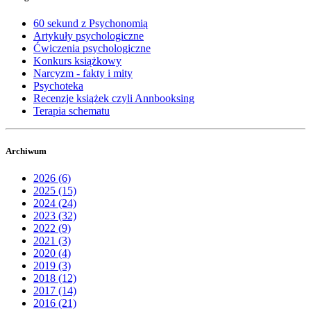
60 sekund z Psychonomią
Artykuły psychologiczne
Ćwiczenia psychologiczne
Konkurs książkowy
Narcyzm - fakty i mity
Psychoteka
Recenzje książek czyli Annbooksing
Terapia schematu
Archiwum
2026 (6)
2025 (15)
2024 (24)
2023 (32)
2022 (9)
2021 (3)
2020 (4)
2019 (3)
2018 (12)
2017 (14)
2016 (21)