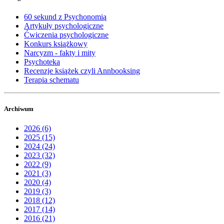
60 sekund z Psychonomią
Artykuły psychologiczne
Ćwiczenia psychologiczne
Konkurs książkowy
Narcyzm - fakty i mity
Psychoteka
Recenzje książek czyli Annbooksing
Terapia schematu
Archiwum
2026 (6)
2025 (15)
2024 (24)
2023 (32)
2022 (9)
2021 (3)
2020 (4)
2019 (3)
2018 (12)
2017 (14)
2016 (21)