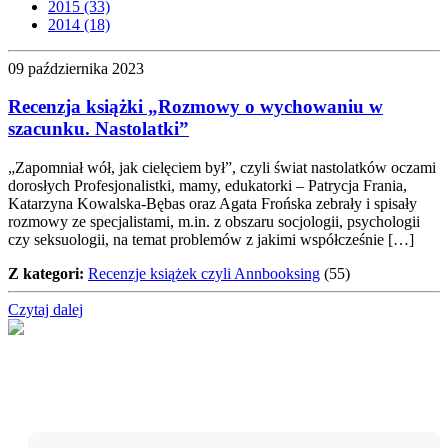
2015 (33)
2014 (18)
09 października 2023
Recenzja książki „Rozmowy o wychowaniu w
szacunku. Nastolatki”
„Zapomniał wół, jak cielęciem był”, czyli świat nastolatków oczami
dorosłych Profesjonalistki, mamy, edukatorki – Patrycja Frania,
Katarzyna Kowalska-Bębas oraz Agata Frońska zebrały i spisały
rozmowy ze specjalistami, m.in. z obszaru socjologii, psychologii
czy seksuologii, na temat problemów z jakimi współcześnie […]
Z kategori:
Recenzje książek czyli Annbooksing
(55)
Czytaj dalej
Nie przegap!
Bądź na bieżąco z projektem „W teatrze życia” i otrzymuj
darmowe materiały wspierające twoją drogę terapeutyczną.