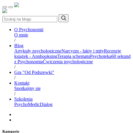
O Psychonomii
O mnie
/
Blog
Artykuły psychologiczne
Narcyzm - fakty i mity
Recenzje
książek - Annbooksing
Terapia schematu
Psychoteka
60 sekund
z Psychonomią
Ćwiczenia psychologiczne
/
Gra "Od Podszewki"
/
Kontakt
Spotkajmy się
/
Szkolenia
PsychoMedic
Dialog
Kategorie