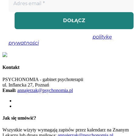
Nie spamujemy! Przeczytaj naszą
politykę
prywatności
, aby uzyskać więcej informacji.
Kontakt
PSYCHONOMIA - gabinet psychoterapii
ul. Inflancka 27, Poznań
Email:
annajerzak@psychonomia.pl
Jak się umówić?
Wszystkie wizyty wymagają zapisów przez kalendarz na Znanym
Lekarzu lub drogą mailową:
annajerzak@psychonomia.pl