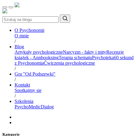
O Psychonomii
O mnie
/
Blog
Artykuły psychologiczne
Narcyzm - fakty i mity
Recenzje
książek - Annbooksing
Terapia schematu
Psychoteka
60 sekund
z Psychonomią
Ćwiczenia psychologiczne
/
Gra "Od Podszewki"
/
Kontakt
Spotkajmy się
/
Szkolenia
PsychoMedic
Dialog
Kategorie