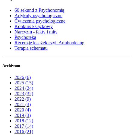
60 sekund z Psychonomią
Artykuły psychologiczne
Ćwiczenia psychologiczne
Konkurs książkowy
Narcyzm - fakty i mity
Psychoteka
Recenzje książek czyli Annbooksing
Terapia schematu
Archiwum
2026 (6)
2025 (15)
2024 (24)
2023 (32)
2022 (9)
2021 (3)
2020 (4)
2019 (3)
2018 (12)
2017 (14)
2016 (21)