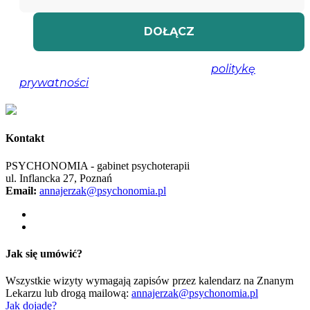
Nie spamujemy! Przeczytaj naszą
politykę
prywatności
, aby uzyskać więcej informacji.
Kontakt
PSYCHONOMIA - gabinet psychoterapii
ul. Inflancka 27, Poznań
Email:
annajerzak@psychonomia.pl
Jak się umówić?
Wszystkie wizyty wymagają zapisów przez kalendarz na Znanym
Lekarzu lub drogą mailową:
annajerzak@psychonomia.pl
Jak dojadę?