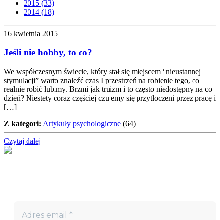
2015 (33)
2014 (18)
16 kwietnia 2015
Jeśli nie hobby, to co?
We współczesnym świecie, który stał się miejscem “nieustannej
stymulacji” warto znaleźć czas I przestrzeń na robienie tego, co
realnie robić lubimy. Brzmi jak truizm i to często niedostępny na co
dzień? Niestety coraz częściej czujemy się przytłoczeni przez pracę i
[…]
Z kategori:
Artykuły psychologiczne
(64)
Czytaj dalej
Nie przegap!
Bądź na bieżąco z projektem „W teatrze życia” i otrzymuj
darmowe materiały wspierające twoją drogę terapeutyczną.