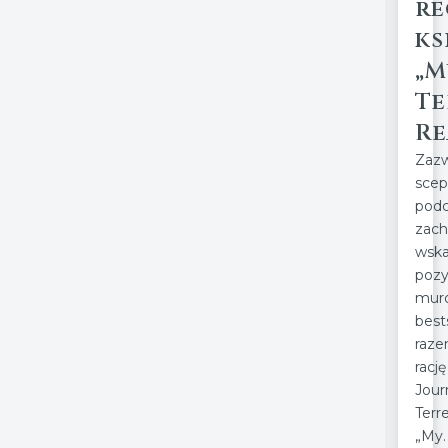
re
ks
„M
Te
Re
Zazw
scep
po
zac
wsk
po
mur
best
raz
rac
Jour
Terre
„My.