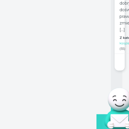
dob
dośw
prawd
zmie
[…]
Z kat
książ
(55)