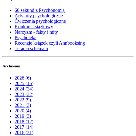
60 sekund z Psychonomią
Artykuły psychologiczne
Ćwiczenia psychologiczne
Konkurs książkowy
Narcyzm - fakty i mity
Psychoteka
Recenzje książek czyli Annbooksing
Terapia schematu
Archiwum
2026 (6)
2025 (15)
2024 (24)
2023 (32)
2022 (9)
2021 (3)
2020 (4)
2019 (3)
2018 (12)
2017 (14)
2016 (21)