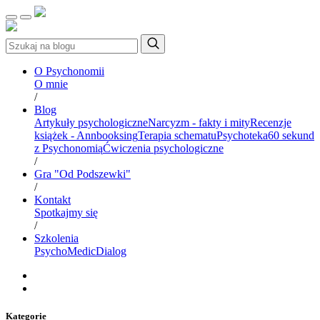
O Psychonomii
O mnie
/
Blog
Artykuły psychologiczne
Narcyzm - fakty i mity
Recenzje
książek - Annbooksing
Terapia schematu
Psychoteka
60 sekund
z Psychonomią
Ćwiczenia psychologiczne
/
Gra "Od Podszewki"
/
Kontakt
Spotkajmy się
/
Szkolenia
PsychoMedic
Dialog
Kategorie