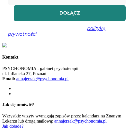
Nie spamujemy! Przeczytaj naszą
politykę
prywatności
, aby uzyskać więcej informacji.
Kontakt
PSYCHONOMIA - gabinet psychoterapii
ul. Inflancka 27, Poznań
Email:
annajerzak@psychonomia.pl
Jak się umówić?
Wszystkie wizyty wymagają zapisów przez kalendarz na Znanym
Lekarzu lub drogą mailową:
annajerzak@psychonomia.pl
Jak dojadę?