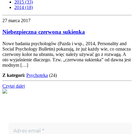
2015 (33)
2014 (18)
27 marca 2017
Niebezpieczna czerwona sukienka
Nowe badania psychologów (Pazda i wsp., 2014, Personality and
Social Psychology Bulletin) pokazują, że już każdy wie, co oznacza
czerwony kolor na ubraniu, więc należy używać go z rozwagą. A
oto wyjaśnienie dlaczego. Tzw. „czerwona sukienka” od dawna jest
modnym […]
Z kategori:
Psychoteka
(24)
Czytaj dalej
Nie przegap!
Bądź na bieżąco z projektem „W teatrze życia” i otrzymuj
darmowe materiały wspierające twoją drogę terapeutyczną.