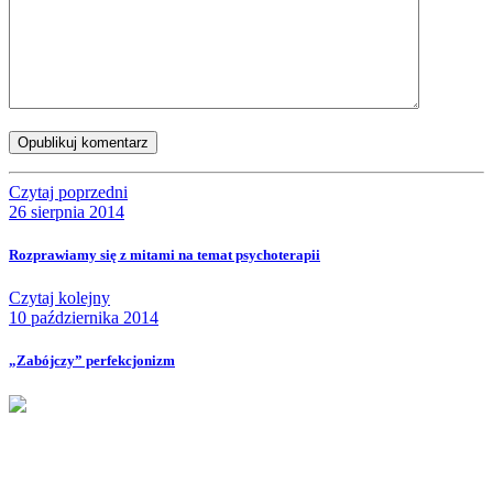
Opublikuj komentarz
Czytaj poprzedni
26 sierpnia 2014
Rozprawiamy się z mitami na temat psychoterapii
Czytaj kolejny
10 października 2014
„Zabójczy” perfekcjonizm
Nie przegap!
Bądź na bieżąco z projektem „W teatrze życia” i otrzymuj
darmowe materiały wspierające twoją drogę terapeutyczną.