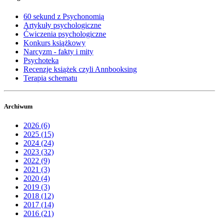
60 sekund z Psychonomią
Artykuły psychologiczne
Ćwiczenia psychologiczne
Konkurs książkowy
Narcyzm - fakty i mity
Psychoteka
Recenzje książek czyli Annbooksing
Terapia schematu
Archiwum
2026 (6)
2025 (15)
2024 (24)
2023 (32)
2022 (9)
2021 (3)
2020 (4)
2019 (3)
2018 (12)
2017 (14)
2016 (21)