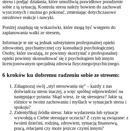
stresu i podjąć działania, które umożliwią prawidłowe poradzenie
sobie z tą sytuacją. Kontrola stresu należy bowiem do zachowań
wyuczonych i można go pokonać, zmieniając dotychczasowe
niezdrowe reakcje i nawyki.
Poniżej znajdują się wskazówki, które mogą być wstępem do
zaplanowania walki ze stresem,
Informacje te nie są jednak substytutem profesjonalnej opieki
zdrowotnej, psychiatrycznej czy konsultacji psychologicznej.
Osoby, które uważają, że powinny skorzystać z profesjonalnej
opieki powinny skonsultować się z psychologiem lub innym
licencjonowanym specjalistą zdrowia fizycznego/psychicznego.
6 kroków ku dobremu radzeniu sobie ze stresem:
Zdiagnozuj swój „styl stresowania się” – każdy z nas
doświadcza stresu inaczej, a więc spróbuj odpowiedzieć na
następujące pytania: Skąd wiesz, że się stresujesz? Jakie są
różnice w twoim zachowaniu i myślach w sytuacjach stresu i
spokoju?
Zidentyfikuj źródła stresu: Jakie wydarzenia lub sytuacje
wywołują u Ciebie stresujące uczucia? Z czym są związane: z
twoimi dziećmi, rodziną, zdrowiem, sytuacją finansową,
pracą, relacjami czy może jeszcze czymś innym?