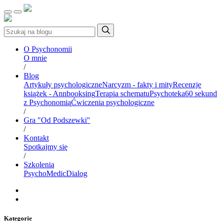
O Psychonomii
O mnie
/
Blog
Artykuły psychologiczne
Narcyzm - fakty i mity
Recenzje
książek - Annbooksing
Terapia schematu
Psychoteka
60 sekund
z Psychonomią
Ćwiczenia psychologiczne
/
Gra "Od Podszewki"
/
Kontakt
Spotkajmy się
/
Szkolenia
PsychoMedic
Dialog
Kategorie