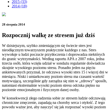
2015 (33)
2014 (18)
28 sierpnia 2014
Rozpocznij walkę ze stresem już dziś
W dzisiejszym, szybko zmieniającym się świecie stres jest
nieodłącznym towarzyszem praktycznie każdego z nas. Stres
wywołuje u ludzi poczucie przytłoczenia i doprowadza niektórych
do granic wytrzymałości. Według raportu APA z 2007 roku, jedna
trzecia osób, która wzięła udział w sondażu regularnie doświadcza
skrajnie wysokiego poziomu stresu. Ponadto jeden na pięciu
ankietowanych przyznał, że odczuwa wysoki stres 15 i więcej dni w
miesiącu. Niski i umiarkowany poziom stresu ma czasami wartość
motywującą, szczególnie gdy zarządza się nim w „zdrowy” sposób,
natomiast ekstremalnie wysoki poziom stresu odciska piętno na
poziomie emocjonalnym i fizycznym danej osoby.
W konsekwencji złego radzenia sobie ze stresem ludzie odczuwają
chroniczne zmęczenie, zapadają na choroby serca i otyłość. Z tego
powodu ważne jest, aby nauczyć się jak rozpoznać wysoki poziom