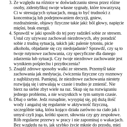
Ze względu na różnice w doświadczaniu stresu przez różne
osoby, zidentyfikuj swoje własne sygnały, które towarzyszą
Ci w stresujących sytuacjach, mogą to być trudności z
koncentracją lub podejmowaniem decyzji, gniew,
rozdrażnienie, objawy fizyczne takie jaki: ból głowy, napięcie
mięśni, brak energii.
Sprawdź w jaki sposób do tej pory radziłeś sobie ze stresem.
Ustal czy używasz zachowań niezdrowych, aby poradzić
sobie z trudną sytuacją, takich jak: palenie tytoniu, picie
alkoholu, objadanie się czy niedojadanie? Sprawdź, czy są to
twoje rutynowe zachowania, czy specyficzne dla danego
zdarzenia lub sytuacji. Czy twoje niezdrowe zachowanie jest
wynikiem pośpiechu i przytłoczenia?
Znajdź zdrowe sposoby walki ze stresem. Przemyśl takie
zachowania jak medytacja, ćwiczenia fizyczne czy rozmowy
z najbliższymi. Pamiętaj, że niezdrowe zachowania niestety
rozwijają się i utrwalają w czasie i trudno je zmienić. Nie
bierz na siebie zbyt wiele na raz. Skup się na rozwiązaniu
jednego problemu, a nie wszystkich w tym samym czasie.
Dbaj o siebie. Jedz rozsądnie, wysypiaj się, pij dużą ilość
wody i angażuj się regularnie w aktywność fizyczną,
szczególnie taką, która kojąco działa zarówno na ciało jak i
umysł czyli joga, krótki spacer, siłownia czy gry zespołowe.
Rób regularne przerwy w pracy i nie zapominaj o wakacjach.
Bez względu na to, jak szybko życie mknie do przodu, miej