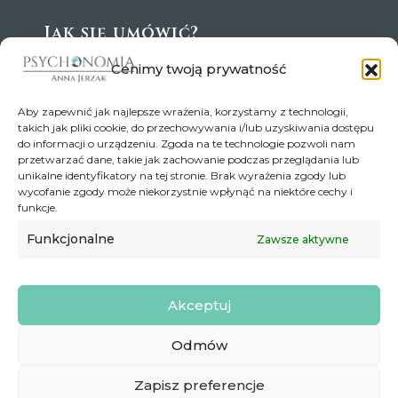
Jak się umówić?
Wszystkie wizyty wymagają zapisów przez
Cenimy twoją prywatność
kalendarz na Znanym Lekarzu lub drogą mailową:
annajerzak@psychonomia.pl
Aby zapewnić jak najlepsze wrażenia, korzystamy z technologii,
Jak dojadę?
takich jak pliki cookie, do przechowywania i/lub uzyskiwania dostępu
do informacji o urządzeniu. Zgoda na te technologie pozwoli nam
przetwarzać dane, takie jak zachowanie podczas przeglądania lub
unikalne identyfikatory na tej stronie. Brak wyrażenia zgody lub
wycofanie zgody może niekorzystnie wpłynąć na niektóre cechy i
funkcje.
Funkcjonalne
Zawsze aktywne
Akceptuj
Odmów
© Copyright 2026
Psychonomia - usługi psychologiczne Anna
Zapisz preferencje
Jerzak - psycholog Poznań.