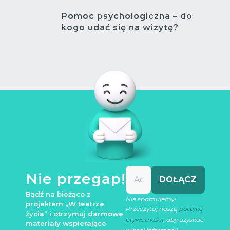
Pomoc psychologiczna – do
kogo udać się na wizytę?
Nie przegap!
Bądź na bieżąco z
Nie spamujemy!
projektem „W teatrze
Przeczytaj naszą
politykę
życia” i otrzymuj darmowe
prywatności
, aby uzyskać
materiały wspierające