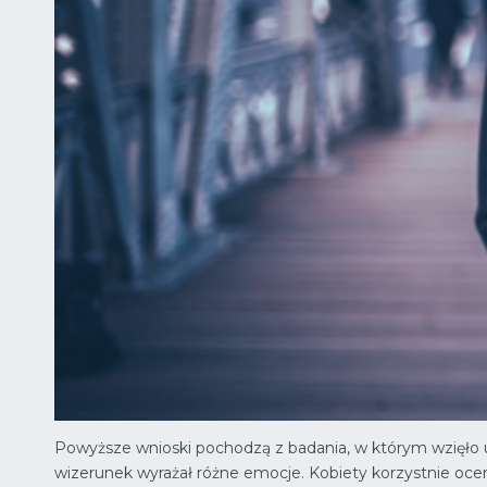
Powyższe wnioski pochodzą z badania, w którym wzięło udz
wizerunek wyrażał różne emocje. Kobiety korzystnie ocen