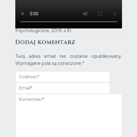
_____
*teoria na podstawie: A. Arntz, G. Jacob „Terapia
schematów w praktyce. Praca z trybami
schematów”, GWP Gdańskie Wydawnictwo
Psychologiczne, 2019, s.91.
Dodaj komentarz
Twój adres email nie zostanie opublikowany.
Wymagane pola są oznaczone
*