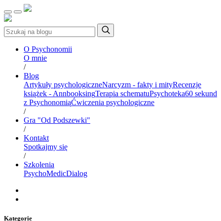
O Psychonomii
O mnie
/
Blog
Artykuły psychologiczne
Narcyzm - fakty i mity
Recenzje
książek - Annbooksing
Terapia schematu
Psychoteka
60 sekund
z Psychonomią
Ćwiczenia psychologiczne
/
Gra "Od Podszewki"
/
Kontakt
Spotkajmy się
/
Szkolenia
PsychoMedic
Dialog
Kategorie