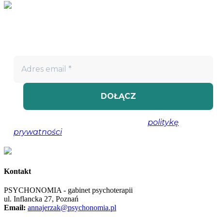
Nie przegap!
Bądź na bieżąco z projektem „W teatrze życia” i otrzymuj
darmowe materiały wspierające twoją drogę terapeutyczną.
Nie spamujemy! Przeczytaj naszą
politykę
prywatności
, aby uzyskać więcej informacji.
Kontakt
PSYCHONOMIA - gabinet psychoterapii
ul. Inflancka 27, Poznań
Email:
annajerzak@psychonomia.pl