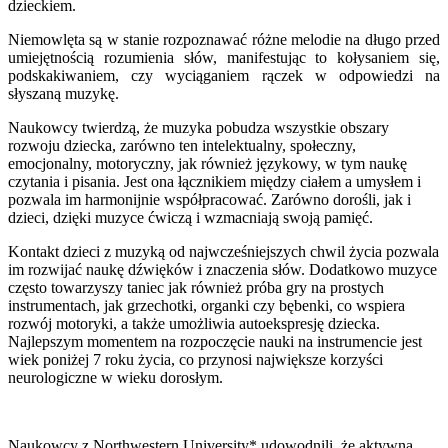
dzieckiem.
Niemowlęta są w stanie rozpoznawać różne melodie na długo przed
umiejętnością rozumienia słów, manifestując to kołysaniem się,
podskakiwaniem, czy wyciąganiem rączek w odpowiedzi na
słyszaną muzykę.
Naukowcy twierdzą, że muzyka pobudza wszystkie obszary
rozwoju dziecka, zarówno ten intelektualny, społeczny,
emocjonalny, motoryczny, jak również językowy, w tym naukę
czytania i pisania. Jest ona łącznikiem między ciałem a umysłem i
pozwala im harmonijnie współpracować. Zarówno dorośli, jak i
dzieci, dzięki muzyce ćwiczą i wzmacniają swoją pamięć.
Kontakt dzieci z muzyką od najwcześniejszych chwil życia pozwala
im rozwijać naukę dźwięków i znaczenia słów. Dodatkowo muzyce
często towarzyszy taniec jak również próba gry na prostych
instrumentach, jak grzechotki, organki czy bębenki, co wspiera
rozwój motoryki, a także umożliwia autoekspresję dziecka.
Najlepszym momentem na rozpoczęcie nauki na instrumencie jest
wiek poniżej 7 roku życia, co przynosi największe korzyści
neurologiczne w wieku dorosłym.
Naukowcy z Northwestern University* udowodnili, że aktywna