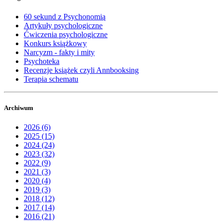
60 sekund z Psychonomią
Artykuły psychologiczne
Ćwiczenia psychologiczne
Konkurs książkowy
Narcyzm - fakty i mity
Psychoteka
Recenzje książek czyli Annbooksing
Terapia schematu
Archiwum
2026 (6)
2025 (15)
2024 (24)
2023 (32)
2022 (9)
2021 (3)
2020 (4)
2019 (3)
2018 (12)
2017 (14)
2016 (21)