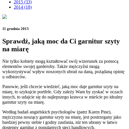
2015 (33)
2014 (18)
11 grudnia 2015
Sprawdź, jaką moc da Ci garnitur szyty
na miarę
Nie tylko kobiety mogą kształtować swój wizerunek za pomocą
elementów swojej garderoby. Także mężczyźni mogą
wykorzystywać wpływ noszonych ubrań na daną, pożądaną opinię
u odbiorców.
Panowie, jeśli chcecie wiedzieć, jaką moc daje garnitur szyty na
miarę, to szykujcie portfele. Gdy zależy Wam by zyskać w oczach
innych, to udajcie się do najlepszego krawca w mieście po idealny
garnitur szyty na miarę.
Według badań angielskich psychologów (patrz Karen Pine),
mężczyzna noszący garnitur szyty na miarę, jest postrzegany jako
bardziej pewny siebie i godny zaufania, niż ten ubrany w łatwo
dostępny garnitur z popularnych sieci handlowych.