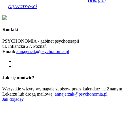
Nie spamujemy! Przeczytaj naszą
politykę
prywatności
, aby uzyskać więcej informacji.
Kontakt
PSYCHONOMIA - gabinet psychoterapii
ul. Inflancka 27, Poznań
Email:
annajerzak@psychonomia.pl
Jak się umówić?
Wszystkie wizyty wymagają zapisów przez kalendarz na Znanym
Lekarzu lub drogą mailową:
annajerzak@psychonomia.pl
Jak dojadę?