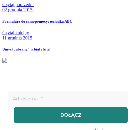
Czytaj poprzedni
02 grudnia 2015
Formularz do samopomocy: technika ABC
Czytaj kolejny
11 grudnia 2015
Umysł „ubrany” w biały kitel
Nie przegap!
Bądź na bieżąco z projektem „W teatrze życia” i otrzymuj
darmowe materiały wspierające twoją drogę terapeutyczną.