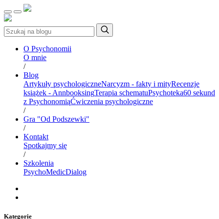
O Psychonomii
O mnie
/
Blog
Artykuły psychologiczne
Narcyzm - fakty i mity
Recenzje
książek - Annbooksing
Terapia schematu
Psychoteka
60 sekund
z Psychonomią
Ćwiczenia psychologiczne
/
Gra "Od Podszewki"
/
Kontakt
Spotkajmy się
/
Szkolenia
PsychoMedic
Dialog
Kategorie