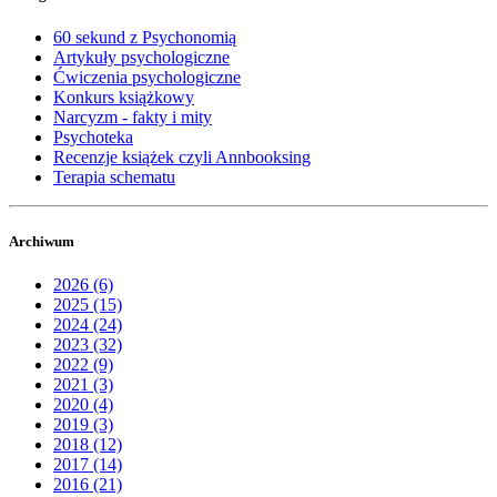
60 sekund z Psychonomią
Artykuły psychologiczne
Ćwiczenia psychologiczne
Konkurs książkowy
Narcyzm - fakty i mity
Psychoteka
Recenzje książek czyli Annbooksing
Terapia schematu
Archiwum
2026 (6)
2025 (15)
2024 (24)
2023 (32)
2022 (9)
2021 (3)
2020 (4)
2019 (3)
2018 (12)
2017 (14)
2016 (21)