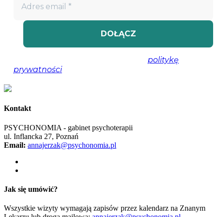
Nie spamujemy! Przeczytaj naszą
politykę
prywatności
, aby uzyskać więcej informacji.
Kontakt
PSYCHONOMIA - gabinet psychoterapii
ul. Inflancka 27, Poznań
Email:
annajerzak@psychonomia.pl
Jak się umówić?
Wszystkie wizyty wymagają zapisów przez kalendarz na Znanym
Lekarzu lub drogą mailową:
annajerzak@psychonomia.pl