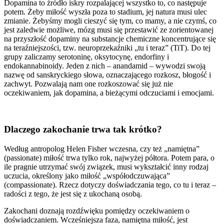
Dopamina to źródło iskry rozpalającej wszystko to, co następuje
potem. Żeby miłość wyszła poza to stadium, jej natura musi ulec
zmianie. Żebyśmy mogli cieszyć się tym, co mamy, a nie czymś, co
jest zaledwie możliwe, mózg musi się przestawić ze zorientowanej
na przyszłość dopaminy na substancje chemiczne koncentrujące się
na teraźniejszości, tzw. neuroprzekaźniki „tu i teraz” (TiT). Do tej
grupy zaliczamy serotoninę, oksytocynę, endorfiny i
endokannabinoidy. Jeden z nich – anandamid – wywodzi swoją
nazwę od sanskryckiego słowa, oznaczającego rozkosz, błogość i
zachwyt. Pozwalają nam one rozkoszować się już nie
oczekiwaniem, jak dopamina, a bieżącymi odczuciami i emocjami.
Dlaczego zakochanie trwa tak krótko?
Według antropolog Helen Fisher wczesna, czy też „namiętna”
(passionate) miłość trwa tylko rok, najwyżej półtora. Potem para, o
ile pragnie utrzymać swój związek, musi wykształcić inny rodzaj
uczucia, określony jako miłość „współodczuwająca”
(compassionate). Rzecz dotyczy doświadczania tego, co tu i teraz –
radości z tego, że jest się z ukochaną osobą.
Zakochani doznają rozdźwięku pomiędzy oczekiwaniem o
doświadczaniem. Wcześniejsza faza, namiętna miłość, jest