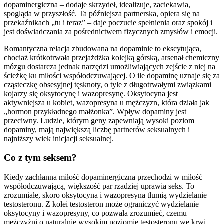
dopaminergiczna – dodaje skrzydeł, idealizuje, zaciekawia,
spogląda w przyszłość. Ta późniejsza partnerska, opiera się na
przekaźnikach „tu i teraz” – daje poczucie spełnienia oraz spokój i
jest doświadczania za pośrednictwem fizycznych zmysłów i emocji.
Romantyczna relacja zbudowana na dopaminie to ekscytująca,
chociaż krótkotrwała przejażdżka kolejką górską, arsenał chemiczny
mózgu dostarcza jednak narzędzi umożliwiających zejście z niej na
ścieżkę ku miłości współodczuwającej. O ile dopaminę uznaje się za
cząsteczkę obsesyjnej tęsknoty, o tyle z długotrwałymi związkami
kojarzy się oksytocynę i wazopresynę. Oksytocyna jest
aktywniejsza u kobiet, wazopresyna u mężczyzn, która działa jak
„hormon przykładnego małżonka”. Wpływ dopaminy jest
przeciwny. Ludzie, którym geny zapewniają wysoki poziom
dopaminy, mają największą liczbę partnerów seksualnych i
najniższy wiek inicjacji seksualnej.
Co z tym seksem?
Kiedy zachłanna miłość dopaminergiczna przechodzi w miłość
współodczuwającą, większość par rzadziej uprawia seks. To
zrozumiałe, skoro oksytocyna i wazopresyna tłumią wydzielanie
testosteronu. Z kolei testosteron może ograniczyć wydzielanie
oksytocyny i wazopresyny, co pozwala zrozumieć, czemu
mężczyźni o naturalnie wysokim poziomie testosteronu we krwi