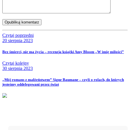
Opublikuj komentarz
Czytaj poprzedni
20 sierpnia 2023
Bez śmierci, nie ma życia – recenzja książki Amy Bloom „W imię miłości”
Czytaj kolejny
30 sierpnia 2023
„Mój romans z małżeństwem” Signe Baumane – czyli o rolach, do których
jesteśmy oddelegowani przez świat
Nie przegap!
Bądź na bieżąco z projektem „W teatrze życia” i otrzymuj
darmowe materiały wspierające twoją drogę terapeutyczną.