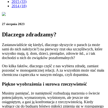
2015 (33)
2014 (18)
27 sierpnia 2023
Dlaczego zdradzamy?
Zastanawialiście się kiedyś, dlaczego słyszycie o parach (a może
sami do nich należycie?) na pierwszy rzut oka szczęśliwych, które
wszystko mają, tj. dom, dzieci, pieniądze, zdrowie itd., a i tak
dochodzi u nich do związków pozaformalnych?
Oto kilka faktów, dlaczego część z nas wybiera zdradę, zamiast
pozostać w monogamicznej relacji. A za wszystkim może stać mała
chemiczna cząsteczka w naszym mózgu, czyli dopamina.
Piękne wyobrażenia i surowa rzeczywistość
Musimy pamiętać, że namiętność rozbudzają marzenia o świecie
potencjalnym, wymarzonym, wyśnionym, ale jeszcze nie
osiągniętym, a gasi ją konfrontacja z rzeczywistością. Kiedy
wabiące cię do buduaru bóstwo miłości zmienia się w rozespanego