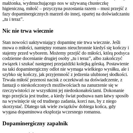
małżonka, wydmuchującego nos w używaną chusteczkę
higieniczną, miłość – przyczyna pozostania razem – musi przejść z
fazy dopaminergicznych marzeń do innej, opartej na doświadczaniu
„tu i teraz”.
Nic nie trwa wiecznie
Stan nowości uaktywniający dopaminę nie trwa wiecznie. Jeśli
mowa o miłości, namiętny romans nieuchronnie kiedyś się kończy i
stajemy przed wyborem. Możemy przejść do miłości, którą podsyca
codzienne docenianie drugiej osoby „tu i teraz”, albo zakończyć
związek i szukać następnej przejażdżki kolejką górską. Postawienie
na taki dopaminergiczny odlot nie wymaga wielkiego wysiłku, ale i
szybko się kończy, jak przyjemność z jedzenia ulubionej słodkości.
Trwała miłość przenosi nacisk z oczekiwań na doświadczenie, z
fantazji o nieskończonych możliwościach na zanurzenie się w
rzeczywistości ze wszystkimi jej niedoskonałościami. Dokonanie
tego przejścia jest trudne, a kiedy świat podsuwa nam łatwy sposób
na wywinięcie się od trudnego zadania, korci nas, by z niego
skorzystać. Dlatego tak wiele związków dobiega końca, gdy
wygasa dopaminowa eksplozja wczesnego romansu.
Dopaminergiczny zapalnik