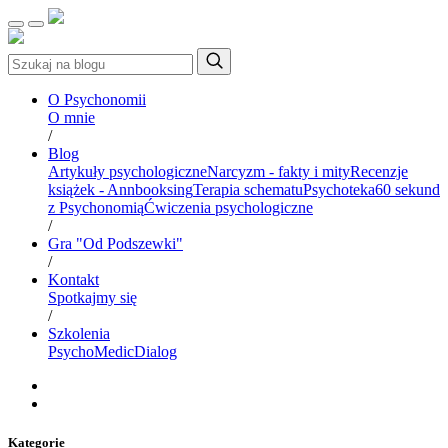
O Psychonomii
O mnie
/
Blog
Artykuły psychologiczne
Narcyzm - fakty i mity
Recenzje
książek - Annbooksing
Terapia schematu
Psychoteka
60 sekund
z Psychonomią
Ćwiczenia psychologiczne
/
Gra "Od Podszewki"
/
Kontakt
Spotkajmy się
/
Szkolenia
PsychoMedic
Dialog
Kategorie