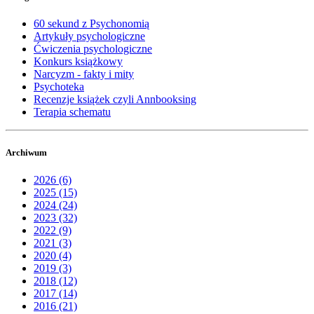
60 sekund z Psychonomią
Artykuły psychologiczne
Ćwiczenia psychologiczne
Konkurs książkowy
Narcyzm - fakty i mity
Psychoteka
Recenzje książek czyli Annbooksing
Terapia schematu
Archiwum
2026 (6)
2025 (15)
2024 (24)
2023 (32)
2022 (9)
2021 (3)
2020 (4)
2019 (3)
2018 (12)
2017 (14)
2016 (21)