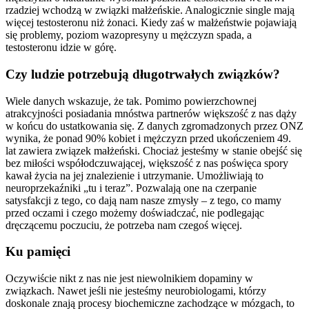
rzadziej wchodzą w związki małżeńskie. Analogicznie single mają
więcej testosteronu niż żonaci. Kiedy zaś w małżeństwie pojawiają
się problemy, poziom wazopresyny u mężczyzn spada, a
testosteronu idzie w górę.
Czy ludzie potrzebują długotrwałych związków?
Wiele danych wskazuje, że tak. Pomimo powierzchownej
atrakcyjności posiadania mnóstwa partnerów większość z nas dąży
w końcu do ustatkowania się. Z danych zgromadzonych przez ONZ
wynika, że ponad 90% kobiet i mężczyzn przed ukończeniem 49.
lat zawiera związek małżeński. Chociaż jesteśmy w stanie obejść się
bez miłości współodczuwającej, większość z nas poświęca spory
kawał życia na jej znalezienie i utrzymanie. Umożliwiają to
neuroprzekaźniki „tu i teraz”. Pozwalają one na czerpanie
satysfakcji z tego, co dają nam nasze zmysły – z tego, co mamy
przed oczami i czego możemy doświadczać, nie podlegając
dręczącemu poczuciu, że potrzeba nam czegoś więcej.
Ku pamięci
Oczywiście nikt z nas nie jest niewolnikiem dopaminy w
związkach. Nawet jeśli nie jesteśmy neurobiologami, którzy
doskonale znają procesy biochemiczne zachodzące w mózgach, to