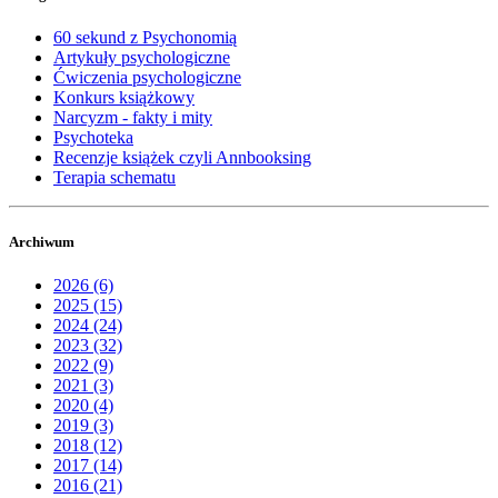
60 sekund z Psychonomią
Artykuły psychologiczne
Ćwiczenia psychologiczne
Konkurs książkowy
Narcyzm - fakty i mity
Psychoteka
Recenzje książek czyli Annbooksing
Terapia schematu
Archiwum
2026 (6)
2025 (15)
2024 (24)
2023 (32)
2022 (9)
2021 (3)
2020 (4)
2019 (3)
2018 (12)
2017 (14)
2016 (21)