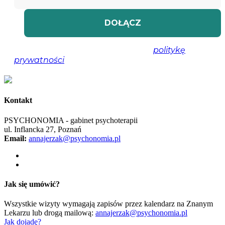
Nie spamujemy! Przeczytaj naszą
politykę
prywatności
, aby uzyskać więcej informacji.
Kontakt
PSYCHONOMIA - gabinet psychoterapii
ul. Inflancka 27, Poznań
Email:
annajerzak@psychonomia.pl
Jak się umówić?
Wszystkie wizyty wymagają zapisów przez kalendarz na Znanym
Lekarzu lub drogą mailową:
annajerzak@psychonomia.pl
Jak dojadę?