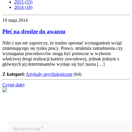
2015 (33)
2014 (18)
19 maja 2014
Płeć na drodze do awansu
Nikt z nas nie zaprzeczy, że trudno sprostać wymaganiom wciąż
zmieniającego się rynku pracy. Prawo, struktura zatrudnienia czy
wymagania pracodawców mogą być pomocne w wyborze
właściwej drogi realizacji kariery zawodowej, jednak jednym z
głównych jej determinantów wydaje się być nasza […]
Z kategori:
Artykuły psychologiczne
(64)
Czytaj dalej
Nie przegap!
Bądź na bieżąco z projektem „W teatrze życia” i otrzymuj
darmowe materiały wspierające twoją drogę terapeutyczną.