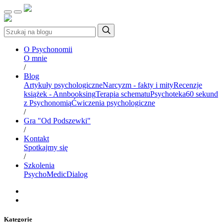
O Psychonomii
O mnie
/
Blog
Artykuły psychologiczne
Narcyzm - fakty i mity
Recenzje
książek - Annbooksing
Terapia schematu
Psychoteka
60 sekund
z Psychonomią
Ćwiczenia psychologiczne
/
Gra "Od Podszewki"
/
Kontakt
Spotkajmy się
/
Szkolenia
PsychoMedic
Dialog
Kategorie