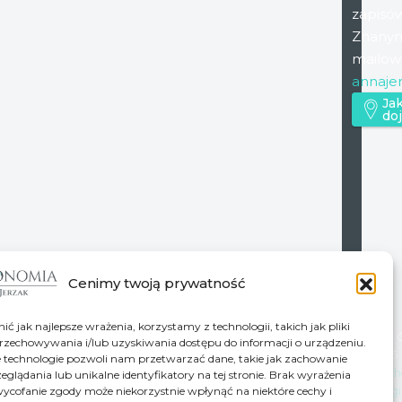
zapisó
Znanym
mailow
annaje
Ja
do
Cenimy twoją prywatność
ć jak najlepsze wrażenia, korzystamy z technologii, takich jak pliki
© Co
przechowywania i/lub uzyskiwania dostępu do informacji o urządzeniu.
2026
 technologie pozwoli nam przetwarzać dane, takie jak zachowanie
Psych
eglądania lub unikalne identyfikatory na tej stronie. Brak wyrażenia
usługi
ycofanie zgody może niekorzystnie wpłynąć na niektóre cechy i