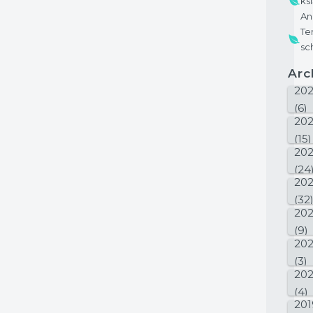
ks
An
Te
sc
Ar
20
(6)
20
(15)
20
(24
20
(32
20
(9)
202
(3)
20
(4)
201