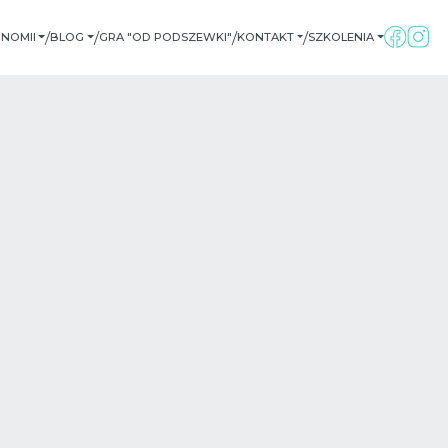
/
/
/
/
NOMII
BLOG
GRA "OD PODSZEWKI"
KONTAKT
SZKOLENIA
ARTYKUŁY
SPOTKAJMY SIĘ
PSYCHOMEDIC
PSYCHOLOGICZNE
DIALOG
NARCYZM - FAKTY I
MITY
RECENZJE KSIĄŻEK -
ANNBOOKSING
TERAPIA SCHEMATU
PSYCHOTEKA
60 SEKUND Z
PSYCHONOMIĄ
ĆWICZENIA
PSYCHOLOGICZNE