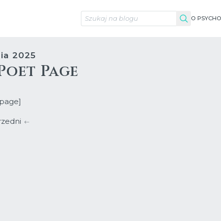
O PSYCHO
O MNIE
nia 2025
Poet Page
_page]
rzedni