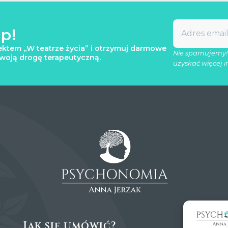
p!
ektem „W teatrze życia” i otrzymuj darmowe
Nie spamujemy!
twoją drogę terapeutyczną.
uzyskać więcej i
Jak się umówić?