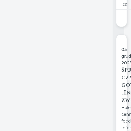
(55)
03
grud
202
Sp
czy
go
„I
zw
Bole
cen
feed
Info