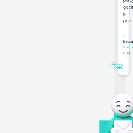
prac
gabi
ja 
prze
[…]
Z
kateg
Psych
(24)
Czytaj
dalej