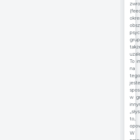
zwro
(fee
okre
obsz
psyc
grup
takż
uzal
To i
na
teg
jest
spos
w gr
inn
„sły
to
opow
W t