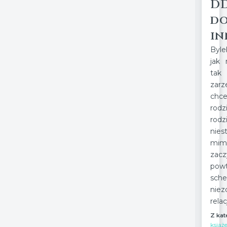
DD
do
in
Byle
jak 
tak
zar
chc
rodz
rodz
nie
mimo
zac
pow
sche
nie
relac
Z kat
książ