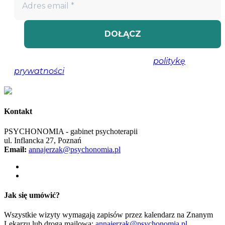
Nie spamujemy! Przeczytaj naszą
politykę
prywatności
, aby uzyskać więcej informacji.
Kontakt
PSYCHONOMIA - gabinet psychoterapii
ul. Inflancka 27, Poznań
Email:
annajerzak@psychonomia.pl
Jak się umówić?
Wszystkie wizyty wymagają zapisów przez kalendarz na Znanym
Lekarzu lub drogą mailową:
annajerzak@psychonomia.pl