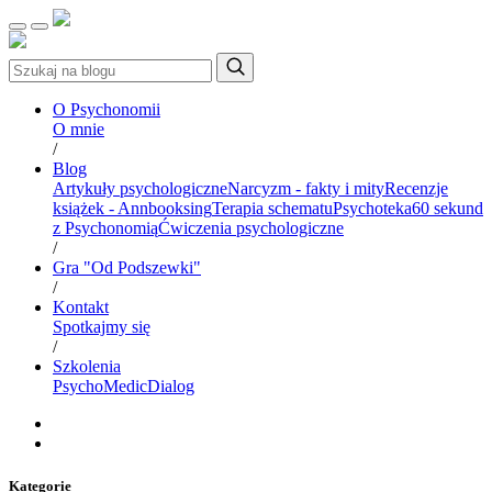
O Psychonomii
O mnie
/
Blog
Artykuły psychologiczne
Narcyzm - fakty i mity
Recenzje
książek - Annbooksing
Terapia schematu
Psychoteka
60 sekund
z Psychonomią
Ćwiczenia psychologiczne
/
Gra "Od Podszewki"
/
Kontakt
Spotkajmy się
/
Szkolenia
PsychoMedic
Dialog
Kategorie