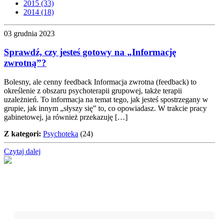
2015 (33)
2014 (18)
03 grudnia 2023
Sprawdź, czy jesteś gotowy na „Informację
zwrotną”?
Bolesny, ale cenny feedback Informacja zwrotna (feedback) to
określenie z obszaru psychoterapii grupowej, także terapii
uzależnień. To informacja na temat tego, jak jesteś spostrzegany w
grupie, jak innym „słyszy się” to, co opowiadasz. W trakcie pracy
gabinetowej, ja również przekazuję […]
Z kategori:
Psychoteka
(24)
Czytaj dalej
Nie przegap!
Bądź na bieżąco z projektem „W teatrze życia” i otrzymuj
darmowe materiały wspierające twoją drogę terapeutyczną.