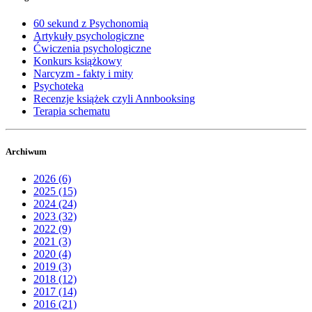
60 sekund z Psychonomią
Artykuły psychologiczne
Ćwiczenia psychologiczne
Konkurs książkowy
Narcyzm - fakty i mity
Psychoteka
Recenzje książek czyli Annbooksing
Terapia schematu
Archiwum
2026 (6)
2025 (15)
2024 (24)
2023 (32)
2022 (9)
2021 (3)
2020 (4)
2019 (3)
2018 (12)
2017 (14)
2016 (21)