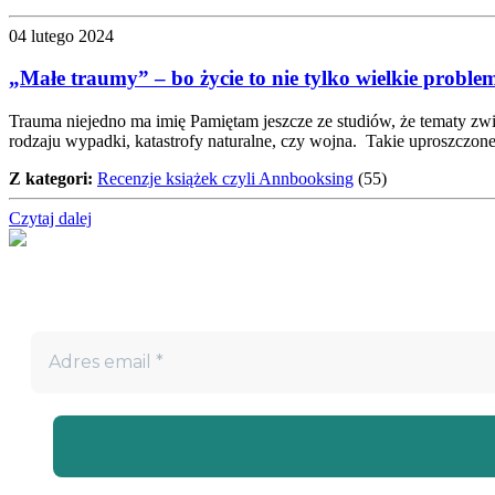
04 lutego 2024
„Małe traumy” – bo życie to nie tylko wielkie proble
Trauma niejedno ma imię Pamiętam jeszcze ze studiów, że tematy związ
rodzaju wypadki, katastrofy naturalne, czy wojna. Takie uproszczon
Z kategori:
Recenzje książek czyli Annbooksing
(55)
Czytaj dalej
Nie przegap!
Bądź na bieżąco z projektem „W teatrze życia” i otrzymuj darm