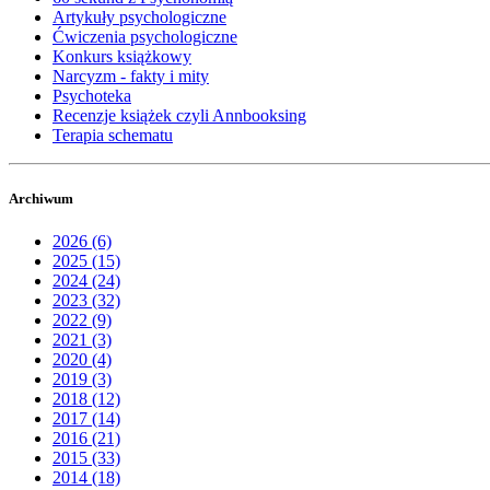
Artykuły psychologiczne
Ćwiczenia psychologiczne
Konkurs książkowy
Narcyzm - fakty i mity
Psychoteka
Recenzje książek czyli Annbooksing
Terapia schematu
Archiwum
2026 (6)
2025 (15)
2024 (24)
2023 (32)
2022 (9)
2021 (3)
2020 (4)
2019 (3)
2018 (12)
2017 (14)
2016 (21)
2015 (33)
2014 (18)