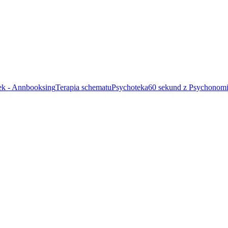
ek - Annbooksing
Terapia schematu
Psychoteka
60 sekund z Psychonom