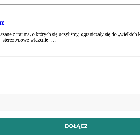
my
ane z traumą, o których się uczyliśmy, ograniczały się do „wielkich ka
e, stereotypowe widzenie […]
owe materiały wspierające twoją drogę terapeutyczną.