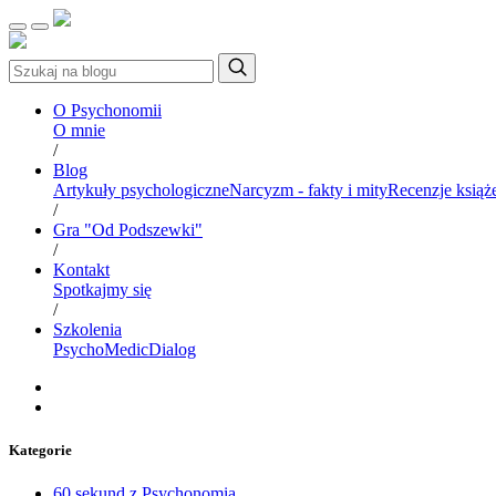
O Psychonomii
O mnie
/
Blog
Artykuły psychologiczne
Narcyzm - fakty i mity
Recenzje książ
/
Gra "Od Podszewki"
/
Kontakt
Spotkajmy się
/
Szkolenia
PsychoMedic
Dialog
Kategorie
60 sekund z Psychonomią