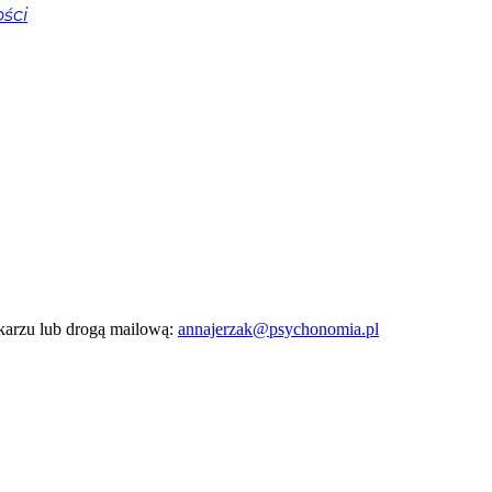
ści
, aby uzyskać więcej informacji.
karzu lub drogą mailową:
annajerzak@psychonomia.pl