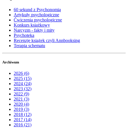
60 sekund z Psychonomią
Artykuły psychologiczne
Ćwiczenia psychologiczne
Konkurs książkowy
Narcyzm - fakty i mity
Psychoteka
Recenzje książek czyli Annbooksing
Terapia schematu
Archiwum
2026 (6)
2025 (15)
2024 (24)
2023 (32)
2022 (9)
2021 (3)
2020 (4)
2019 (3)
2018 (12)
2017 (14)
2016 (21)