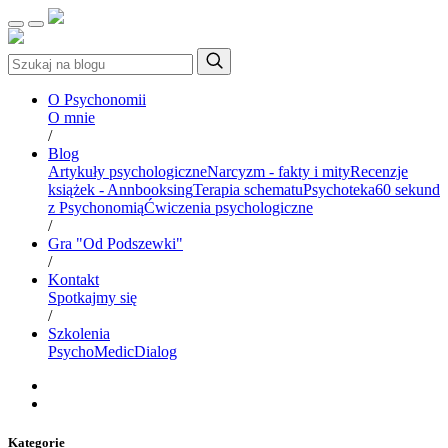
O Psychonomii
O mnie
/
Blog
Artykuły psychologiczne
Narcyzm - fakty i mity
Recenzje
książek - Annbooksing
Terapia schematu
Psychoteka
60 sekund
z Psychonomią
Ćwiczenia psychologiczne
/
Gra "Od Podszewki"
/
Kontakt
Spotkajmy się
/
Szkolenia
PsychoMedic
Dialog
Kategorie