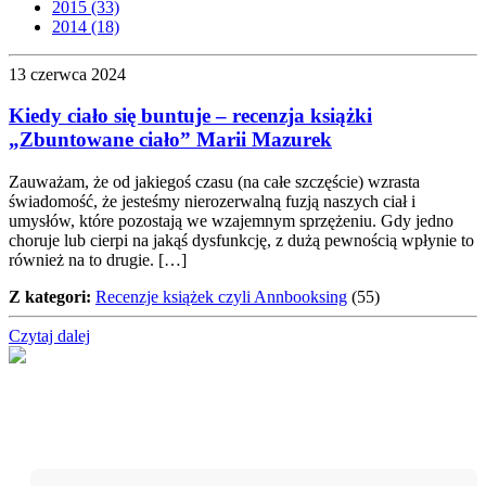
2015 (33)
2014 (18)
13 czerwca 2024
Kiedy ciało się buntuje – recenzja książki
„Zbuntowane ciało” Marii Mazurek
Zauważam, że od jakiegoś czasu (na całe szczęście) wzrasta
świadomość, że jesteśmy nierozerwalną fuzją naszych ciał i
umysłów, które pozostają we wzajemnym sprzężeniu. Gdy jedno
choruje lub cierpi na jakąś dysfunkcję, z dużą pewnością wpłynie to
również na to drugie. […]
Z kategori:
Recenzje książek czyli Annbooksing
(55)
Czytaj dalej
Nie przegap!
Bądź na bieżąco z projektem „W teatrze życia” i otrzymuj
darmowe materiały wspierające twoją drogę terapeutyczną.