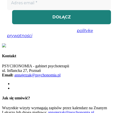
Nie spamujemy! Przeczytaj naszą
politykę
prywatności
, aby uzyskać więcej informacji.
Kontakt
PSYCHONOMIA - gabinet psychoterapii
ul. Inflancka 27, Poznań
Email:
annajerzak@psychonomia.pl
Jak się umówić?
Wszystkie wizyty wymagają zapisów przez kalendarz na Znanym
Lekarzu lub drogą mailową:
annajerzak@psychonomia.pl