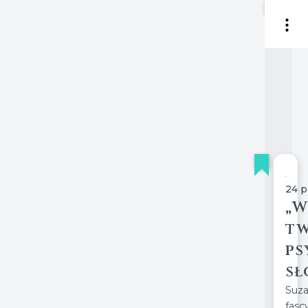
24 p
„W
tw
ps
sł
Suz
fas