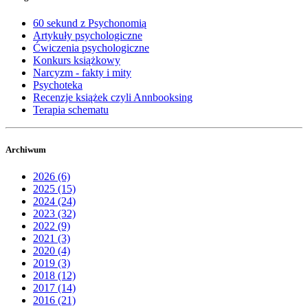
60 sekund z Psychonomią
Artykuły psychologiczne
Ćwiczenia psychologiczne
Konkurs książkowy
Narcyzm - fakty i mity
Psychoteka
Recenzje książek czyli Annbooksing
Terapia schematu
Archiwum
2026 (6)
2025 (15)
2024 (24)
2023 (32)
2022 (9)
2021 (3)
2020 (4)
2019 (3)
2018 (12)
2017 (14)
2016 (21)