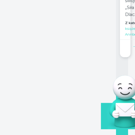
swo
„Si
Dlac
Z kat
książe
Annbo