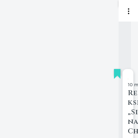
10 m
Re
ks
„S
na
Ch