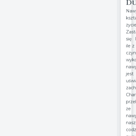
Du
Naw
kszt
życi
Zast
się 
ile 
czyn
wyko
nawy
jes
uśw
zac
Cha
prze
że 
nawy
nas
cod