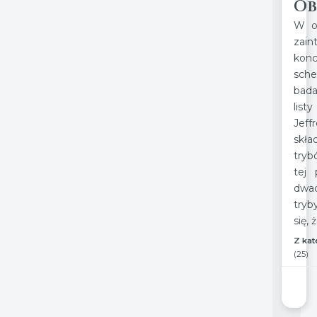
O
W os
zain
konc
sch
bad
lis
Je
skła
tryb
tej
dwa
try
się, 
Z kat
(25)