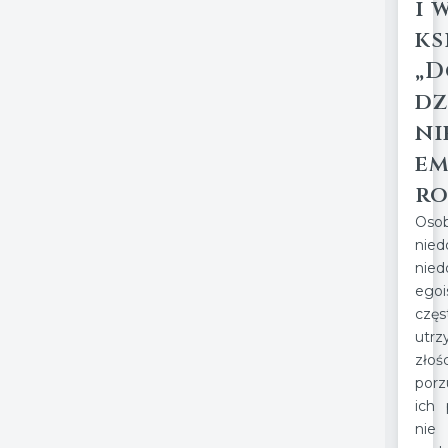
i 
ks
„D
dz
ni
em
ro
Oso
nied
ni
ego
czę
utr
złoś
porz
ich 
nie