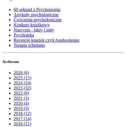
60 sekund z Psychonomią
Artykuły psychologiczne
Ćwiczenia psychologiczne
Konkurs książkowy
Narcyzm - fakty i mity
Psychoteka
Recenzje książek czyli Annbooksing
Terapia schematu
Archiwum
2026 (6)
2025 (15)
2024 (24)
2023 (32)
2022 (9)
2021 (3)
2020 (4)
2019 (3)
2018 (12)
2017 (14)
2016 (21)