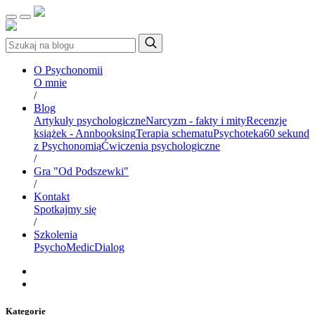
O Psychonomii
O mnie
/
Blog
Artykuły psychologiczne
Narcyzm - fakty i mity
Recenzje
książek - Annbooksing
Terapia schematu
Psychoteka
60 sekund
z Psychonomią
Ćwiczenia psychologiczne
/
Gra "Od Podszewki"
/
Kontakt
Spotkajmy się
/
Szkolenia
PsychoMedic
Dialog
Kategorie