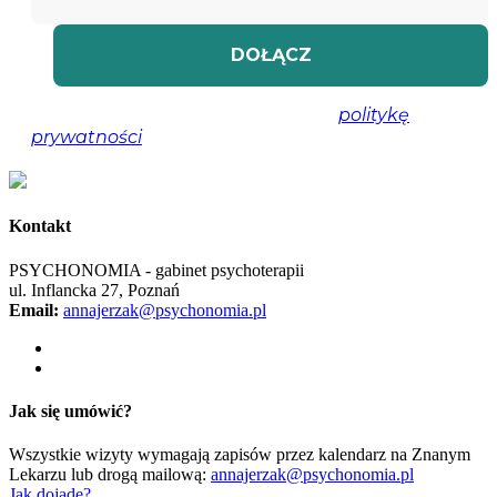
Nie spamujemy! Przeczytaj naszą
politykę
prywatności
, aby uzyskać więcej informacji.
Kontakt
PSYCHONOMIA - gabinet psychoterapii
ul. Inflancka 27, Poznań
Email:
annajerzak@psychonomia.pl
Jak się umówić?
Wszystkie wizyty wymagają zapisów przez kalendarz na Znanym
Lekarzu lub drogą mailową:
annajerzak@psychonomia.pl
Jak dojadę?