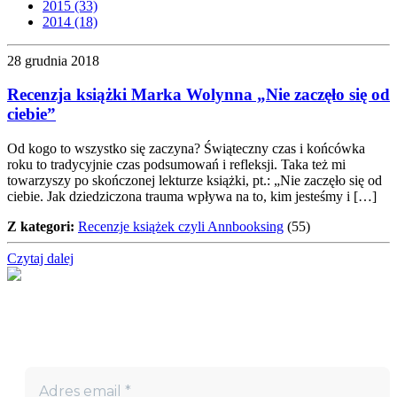
2015 (33)
2014 (18)
28 grudnia 2018
Recenzja książki Marka Wolynna „Nie zaczęło się od
ciebie”
Od kogo to wszystko się zaczyna? Świąteczny czas i końcówka
roku to tradycyjnie czas podsumowań i refleksji. Taka też mi
towarzyszy po skończonej lekturze książki, pt.: „Nie zaczęło się od
ciebie. Jak dziedziczona trauma wpływa na to, kim jesteśmy i […]
Z kategori:
Recenzje książek czyli Annbooksing
(55)
Czytaj dalej
Nie przegap!
Bądź na bieżąco z projektem „W teatrze życia” i otrzymuj
darmowe materiały wspierające twoją drogę terapeutyczną.