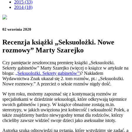
2015 (33)
2014 (18)
02 września 2020
Recenzja książki „Seksuolożki. Nowe
rozmowy” Marty Szarejko
Czy pamiętacie zeszłoroczną premierę książki „Seksuolożki.
Sekrety gabinetów” Marty Szarejko (więcej o książce w artykule na
blogu:
„Seksuolożki. Sekrety gabinetów”
)? Nakładem
Wydawnictwa Znak ukazał się 2. tom rozmów, pt.: „Seksuolożki.
Nowe rozmowy.” A przecież o seksie rozmów nigdy dość.
W tym roku, możemy zapoznać się z kontynuacją rozmów ze
specjalistkami w dziedzinie seksuologii, które odkrywają tajemnice
swoich gabinetów i pracy. W książce obnażone zostają m.in.
stereotypy, w jakich uwięziona jest kobiecość i seksualność Polek, a
także znajdziemy bardzo niewygodny temat dla rodziców, którzy
chcieliby zawsze widzieć swoje dzieci jako aseksualne istoty.
Autorka szuka odpowiedzi na pytania, które wstydzimy się zadać, a