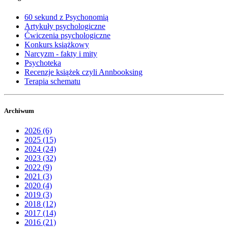
60 sekund z Psychonomią
Artykuły psychologiczne
Ćwiczenia psychologiczne
Konkurs książkowy
Narcyzm - fakty i mity
Psychoteka
Recenzje książek czyli Annbooksing
Terapia schematu
Archiwum
2026 (6)
2025 (15)
2024 (24)
2023 (32)
2022 (9)
2021 (3)
2020 (4)
2019 (3)
2018 (12)
2017 (14)
2016 (21)