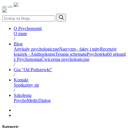
O Psychonomii
O mnie
/
Blog
Artykuły psychologiczne
Narcyzm - fakty i mity
Recenzje
książek - Annbooksing
Terapia schematu
Psychoteka
60 sekund
z Psychonomią
Ćwiczenia psychologiczne
/
Gra "Od Podszewki"
/
Kontakt
Spotkajmy się
/
Szkolenia
PsychoMedic
Dialog
Kategorie