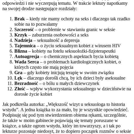
odpowiedzi i nie wyczerpują tematu. W trakcie lektury napotkamy
na swojej drodze następujące rozdziały:
Brak
– kiedy nie mamy ochoty na seks i dlaczego tak rzadko
sobie na to pozwalamy
Szczerość
– o problemie w stawianiu granic w seksie
Krzyk
– zaburzenia osobowości a seks
Nadzieja
– seksualność a depresja
Tajemnica
– o życiu seksualnym kobiet z wirusem HIV
Blizna
– kobiety na fotelu seksuolożki-fizjoterapeutki
Autoagresja
– o chemicznych aspektach bycia kobietą
Wada Serca
– o problemach kardiologicznych kobiet, o
których często nie mają pojęcia
Gra
– gdy kobiety inicjują terapię w swoim związku
Lęk
– dlaczego dorośli chcą, by ich dzieci były aseksualne
Bezradność
– o bólu u małych dziewczynek
Złość
– wpływ wykorzystania seksualnego w dzieciństwie na
dorosłe życie kobiet
Jak podkreśla autorka: „Większość wizyt u seksuologa to historia
wstydu”. A jedna książka to za mało, by je wszystkie opowiedzieć.
Podpisuję się pod tym stwierdzeniem obiema rękami, szczególnie,
że także w moim gabinecie pojawiają się tematy poruszane w
książce, a także ogrom wstydu, który im towarzyszy, a i tak po
lekturze pozostaje niedosyt, że to dopiero początek rozmów o seksie