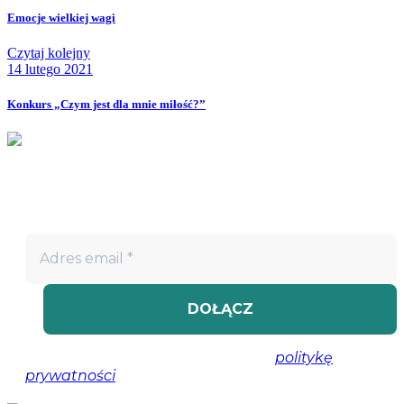
Emocje wielkiej wagi
Czytaj kolejny
14 lutego 2021
Konkurs „Czym jest dla mnie miłość?”
Nie przegap!
Bądź na bieżąco z projektem „W teatrze życia” i otrzymuj
darmowe materiały wspierające twoją drogę terapeutyczną.
Nie spamujemy! Przeczytaj naszą
politykę
prywatności
, aby uzyskać więcej informacji.