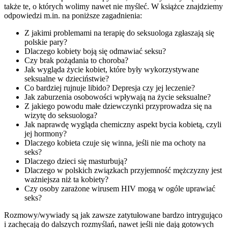
także te, o których wolimy nawet nie myśleć. W książce znajdziemy
odpowiedzi m.in. na poniższe zagadnienia:
Z jakimi problemami na terapię do seksuologa zgłaszają się
polskie pary?
Dlaczego kobiety boją się odmawiać seksu?
Czy brak pożądania to choroba?
Jak wygląda życie kobiet, które były wykorzystywane
seksualne w dzieciństwie?
Co bardziej rujnuje libido? Depresja czy jej leczenie?
Jak zaburzenia osobowości wpływają na życie seksualne?
Z jakiego powodu małe dziewczynki przyprowadza się na
wizytę do seksuologa?
Jak naprawdę wygląda chemiczny aspekt bycia kobietą, czyli
jej hormony?
Dlaczego kobieta czuje się winna, jeśli nie ma ochoty na
seks?
Dlaczego dzieci się masturbują?
Dlaczego w polskich związkach przyjemność mężczyzny jest
ważniejsza niż ta kobiety?
Czy osoby zarażone wirusem HIV mogą w ogóle uprawiać
seks?
Rozmowy/wywiady są jak zawsze zatytułowane bardzo intrygująco
i zachęcają do dalszych rozmyślań, nawet jeśli nie dają gotowych