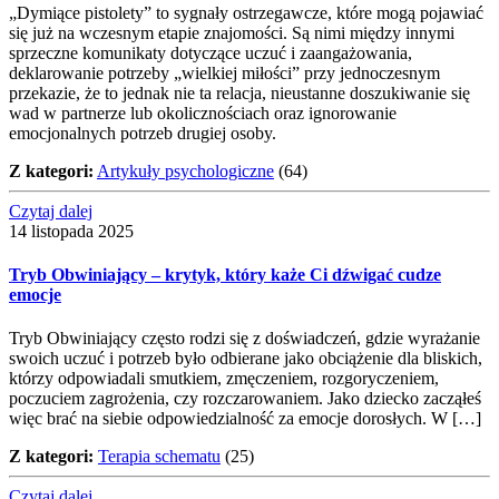
„Dymiące pistolety” to sygnały ostrzegawcze, które mogą pojawiać
się już na wczesnym etapie znajomości. Są nimi między innymi
sprzeczne komunikaty dotyczące uczuć i zaangażowania,
deklarowanie potrzeby „wielkiej miłości” przy jednoczesnym
przekazie, że to jednak nie ta relacja, nieustanne doszukiwanie się
wad w partnerze lub okolicznościach oraz ignorowanie
emocjonalnych potrzeb drugiej osoby.
Z kategori:
Artykuły psychologiczne
(64)
Czytaj dalej
14 listopada 2025
Tryb Obwiniający – krytyk, który każe Ci dźwigać cudze
emocje
Tryb Obwiniający często rodzi się z doświadczeń, gdzie wyrażanie
swoich uczuć i potrzeb było odbierane jako obciążenie dla bliskich,
którzy odpowiadali smutkiem, zmęczeniem, rozgoryczeniem,
poczuciem zagrożenia, czy rozczarowaniem. Jako dziecko zacząłeś
więc brać na siebie odpowiedzialność za emocje dorosłych. W […]
Z kategori:
Terapia schematu
(25)
Czytaj dalej