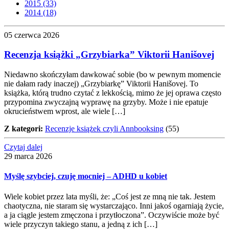
2015 (33)
2014 (18)
05 czerwca 2026
Recenzja książki „Grzybiarka” Viktorii Hanišovej
Niedawno skończyłam dawkować sobie (bo w pewnym momencie
nie dałam rady inaczej) „Grzybiarkę” Viktorii Hanišovej. To
książka, którą trudno czytać z lekkością, mimo że jej oprawa często
przypomina zwyczajną wyprawę na grzyby. Może i nie epatuje
okrucieństwem wprost, ale wiele […]
Z kategori:
Recenzje książek czyli Annbooksing
(55)
Czytaj dalej
29 marca 2026
Myślę szybciej, czuję mocniej – ADHD u kobiet
Wiele kobiet przez lata myśli, że: „Coś jest ze mną nie tak. Jestem
chaotyczna, nie staram się wystarczająco. Inni jakoś ogarniają życie,
a ja ciągle jestem zmęczona i przytłoczona”. Oczywiście może być
wiele przyczyn takiego stanu, a jedną z ich […]