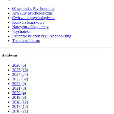
60 sekund z Psychonomią
Artykuły psychologiczne
Ćwiczenia psychologiczne
Konkurs książkowy
Narcyzm - fakty i mity
Psychoteka
Recenzje książek czyli Annbooksing
Terapia schematu
Archiwum
2026 (6)
2025 (15)
2024 (24)
2023 (32)
2022 (9)
2021 (3)
2020 (4)
2019 (3)
2018 (12)
2017 (14)
2016 (21)