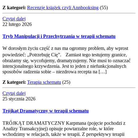
Z kategori:
Recenzje książek czyli Annbooksing
(55)
Czytaj dalej
22 lutego 2026
Tryb Manipulacji i Przechytrzania w terapii schematu
W dorosłym życiu część z nas ma ogromny problem, aby wprost
powiedzieć: „Potrzebuję Cię”. Zamiast tego testujemy granice,
obrażamy się, wycofujemy, dramatyzujemy. Nie musi to oznaczać
intencjonalnego krzywdzenia. Jest to jeden z niefunkcjonalnych
sposobów radzenia sobie – niezdrowa recepta na […]
Z kategori:
Terapia schematu
(25)
Czytaj dalej
25 stycznia 2026
Trójkąt Dramatyczny w terapii schematu
TRÓJKĄT DRAMATYCZNY Karpmana (pojęcie pochodzi z
Analizy Transakcyjnej) opisuje powtarzalne role, w które
wchodzimy w relacjach, także w terapii. Z perspektywy terapii