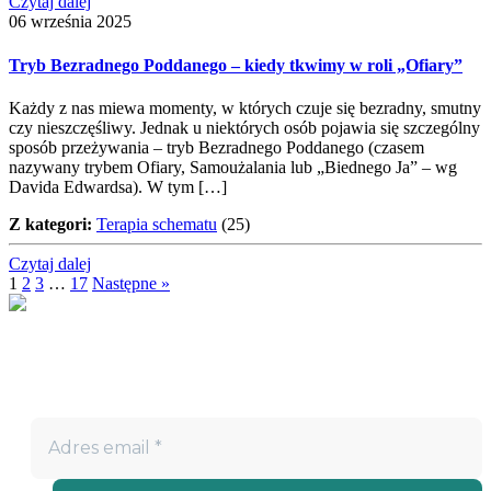
Czytaj dalej
06 września 2025
Tryb Bezradnego Poddanego – kiedy tkwimy w roli „Ofiary”
Każdy z nas miewa momenty, w których czuje się bezradny, smutny
czy nieszczęśliwy. Jednak u niektórych osób pojawia się szczególny
sposób przeżywania – tryb Bezradnego Poddanego (czasem
nazywany trybem Ofiary, Samoużalania lub „Biednego Ja” – wg
Davida Edwardsa). W tym […]
Z kategori:
Terapia schematu
(25)
Czytaj dalej
1
2
3
…
17
Następne »
Nie przegap!
Bądź na bieżąco z projektem „W teatrze życia” i otrzymuj
darmowe materiały wspierające twoją drogę terapeutyczną.