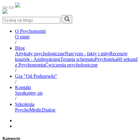
O Psychonomii
O mnie
/
Blog
Artykuły psychologiczne
Narcyzm - fakty i mity
Recenzje
książek - Annbooksing
Terapia schematu
Psychoteka
60 sekund
z Psychonomią
Ćwiczenia psychologiczne
/
Gra "Od Podszewki"
/
Kontakt
Spotkajmy się
/
Szkolenia
PsychoMedic
Dialog
Kategorie