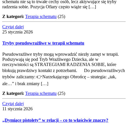
schematu nie są to trwałe cechy osób, lecz aktywujące się tryby
radzenia sobie. Pozycja Ofiary często wiąże się […]
Z kategori:
Terapia schematu
(25)
Czytaj dalej
25 stycznia 2026
Tryby pseudowrażliwe w terapii schematu
Pseudowrażliwe tryby mogą wprowadzić niezły zamęt w terapii.
Podszywają się pod Tryb Wrażliwego Dziecka, ale w
rzeczywistości są STRATEGIAMI RADZENIA SOBIE, które
blokują prawdziwy kontakt z potrzebami. Do pseudowrażliwych
trybów zaliczamy: 👉Narzekającego Obrońcę – strategia: „tak,
ale…” i brak zmiany […]
Z kategori:
Terapia schematu
(25)
Czytaj dalej
11 stycznia 2026
„Dymiące pistolety” w relacji – co to właściwie znaczy?