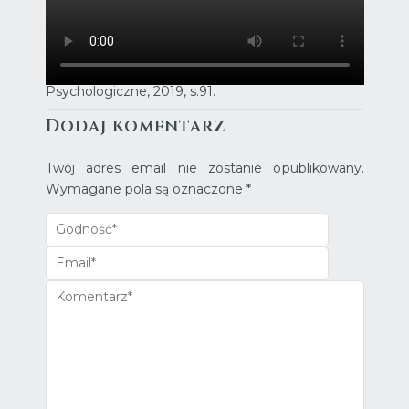
_____
*teoria na podstawie: A. Arntz, G. Jacob „Terapia
schematów w praktyce. Praca z trybami
schematów”, GWP Gdańskie Wydawnictwo
Psychologiczne, 2019, s.91.
Dodaj komentarz
Twój adres email nie zostanie opublikowany.
Wymagane pola są oznaczone
*