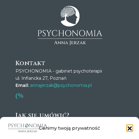
Kontakt
PSYCHONOMIA - gabinet psychoterapii
ul. Inflancka 27, Poznań
Email:
annajerzak@psychonomia.pl
Jak się umówić?
Wszystkie wizyty wymagają zapisów przez
Cenimy twoją prywatność
kalendarz na Znanym Lekarzu lub drogą mailową:
annajerzak@psychonomia.pl